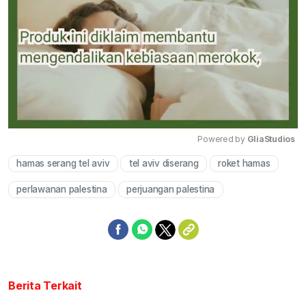
Powered by 
GliaStudios
hamas serang tel aviv
tel aviv diserang
roket hamas
Mute
perlawanan palestina
perjuangan palestina
Berita Terkait