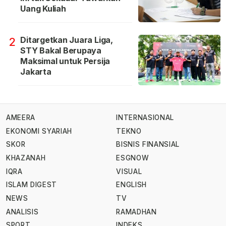
Uang Kuliah
Ditargetkan Juara Liga,
2
STY Bakal Berupaya
Maksimal untuk Persija
Jakarta
AMEERA
INTERNASIONAL
EKONOMI SYARIAH
TEKNO
SKOR
BISNIS FINANSIAL
KHAZANAH
ESGNOW
IQRA
VISUAL
ISLAM DIGEST
ENGLISH
NEWS
TV
ANALISIS
RAMADHAN
SPORT
INDEKS