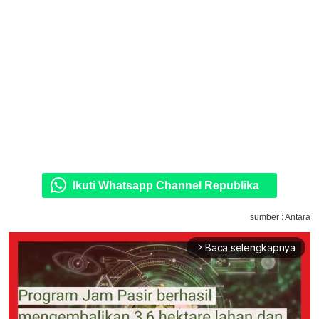
Ikuti Whatsapp Channel Republika
sumber : Antara
Baca selengkapnya
arrow_forward_ios