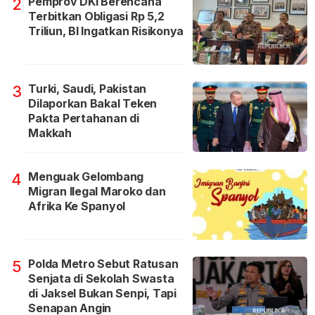
Pemprov DKI Berencana
2
Terbitkan Obligasi Rp 5,2
Triliun, BI Ingatkan Risikonya
Turki, Saudi, Pakistan
3
Dilaporkan Bakal Teken
Pakta Pertahanan di
Makkah
Menguak Gelombang
4
Migran Ilegal Maroko dan
Afrika Ke Spanyol
Polda Metro Sebut Ratusan
5
Senjata di Sekolah Swasta
di Jaksel Bukan Senpi, Tapi
Senapan Angin