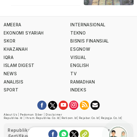
AMEERA
INTERNASIONAL
EKONOMI SYARIAH
TEKNO
SKOR
BISNIS FINANSIAL
KHAZANAH
ESGNOW
IQRA
VISUAL
ISLAM DIGEST
ENGLISH
NEWS
TV
ANALISIS
RAMADHAN
SPORT
INDEKS
About Us
|
Pedoman Siber
|
Disclaimer
Republika.id
|
Ihram.republika.co.id
|
Retizen.id
|
Rejabar.co.id
|
Rejogja.co.id
|
Republika telah diverifikasi oleh Dewan Pers
Sertifikat Nomor 1058/DP-Verifikasi/K/XII/2022