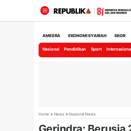
AMEERA
EKONOMI SYARIAH
SKOR
Nasional
Pendidikan
Sport
Internasiona
>
>
Home
News
Nasional News
Gerindra: Berusia