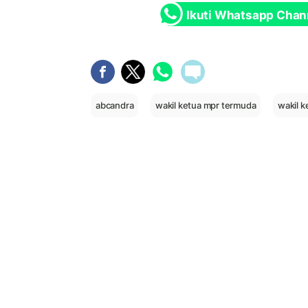
Ikuti Whatsapp Chan
abcandra
wakil ketua mpr termuda
wakil k