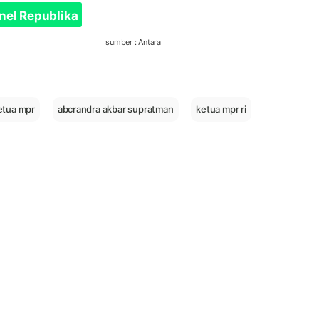
nel Republika
sumber : Antara
etua mpr
abcrandra akbar supratman
ketua mpr ri