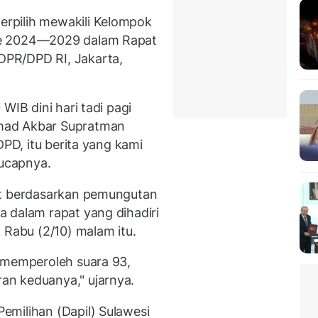
rpilih mewakili Kelompok
de 2024—2029 dalam Rapat
PR/DPD RI, Jakarta,
WIB dini hari tadi pagi
mad Akbar Supratman
DPD, itu berita yang kami
 ucapnya.
at berdasarkan pemungutan
 dalam rapat yang dihadiri
 Rabu (2/10) malam itu.
 memperoleh suara 93,
n keduanya," ujarnya.
milihan (Dapil) Sulawesi