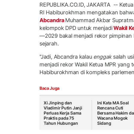
REPUBLIKA.CO.ID, JAKARTA -- Ketua F
RI Habiburokhman mengatakan bahw
Abcandra
Muhammad Akbar Supratman 
kelompok DPD untuk menjadi
Wakil K
—2029 bakal menjadi rekor pimpinan
sejarah.
"Jadi, Abcandra kalau
enggak
salah us
menjadi rekor Wakil Ketua MPR yang t
Habiburokhman di kompleks parlemen,
Baca Juga
Xi Jinping dan
Ini Kata MA Soal
Vladimir Putin Janji
Rencana Cuti
Perluas Kerja Sama
Bersama Hakim d
Praktis pada 75
Wacana Mogok
Tahun Hubungan
Sidang