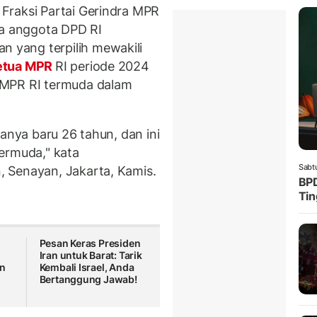
raksi Partai Gerindra MPR
a anggota DPD RI
yang terpilih mewakili
etua MPR
RI periode 2024
 MPR RI termuda dalam
ianya baru 26 tahun, dan ini
ermuda," kata
Sabt
 Senayan, Jakarta, Kamis.
BPD
Tin
Pesan Keras Presiden
Iran untuk Barat: Tarik
an
Kembali Israel, Anda
Bertanggung Jawab!