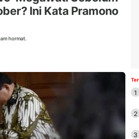
ober? Ini Kata Pramono
lam hormat.
Ter
1
2
3