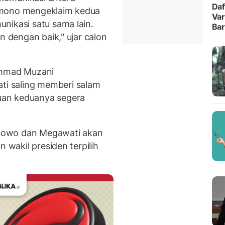
Daf
amono mengeklaim kedua
Var
nikasi satu sama lain.
Ba
n dengan baik," ujar calon
Ahmad Muzani
i saling memberi salam
uan keduanya segera
bowo dan Megawati akan
n wakil presiden terpilih