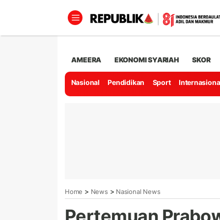
AMEERA
EKONOMI SYARIAH
SKOR
Nasional
Pendidikan
Sport
Internasiona
>
>
Home
News
Nasional News
Pertemuan Prabo