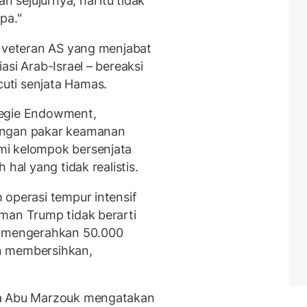
sejujurnya, hal itu tidak
pa."
t veteran AS yang menjabat
asi Arab-Israel – bereaksi
uti senjata Hamas.
rnegie Endowment,
angan pakar keamanan
mi kelompok bersenjata
hal yang tidak realistis.
 operasi tempur intensif
man Trump tidak berarti
– mengerahkan 50.000
n membersihkan,
sa Abu Marzouk mengatakan