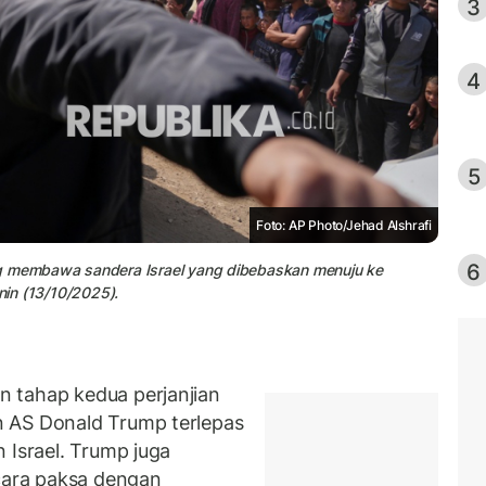
3
4
5
Foto: AP Photo/Jehad Alshrafi
6
 membawa sandera Israel yang dibebaskan menuju ke
nin (13/10/2025).
n tahap kedua perjanjian
 AS Donald Trump terlepas
 Israel. Trump juga
ara paksa dengan