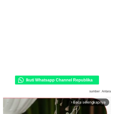
Ikuti Whatsapp Channel Republika
sumber : Antara
Baca selengkapnya
arrow_forward_ios