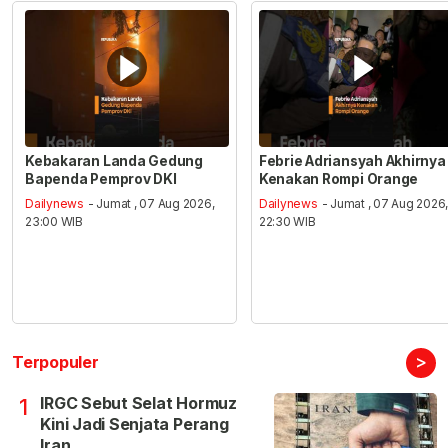
Kebakaran Landa Gedung
Febrie Adriansyah Akhirnya
Bapenda Pemprov DKI
Kenakan Rompi Orange
Dailynews
- Jumat , 07 Aug 2026,
Dailynews
- Jumat , 07 Aug 2026
23:00 WIB
22:30 WIB
>
Terpopuler
IRGC Sebut Selat Hormuz
1
Kini Jadi Senjata Perang
Iran