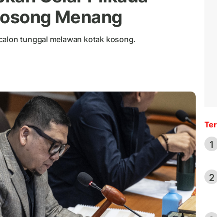
 Kosong Menang
 calon tunggal melawan kotak kosong.
Ter
1
2