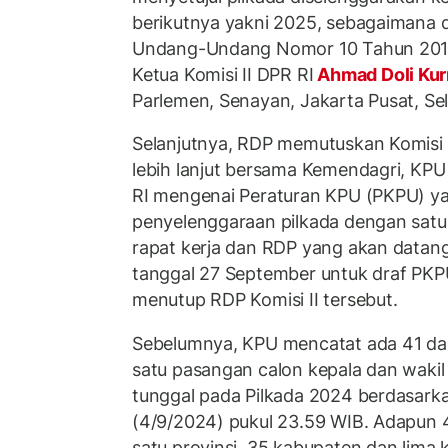
berikutnya yakni 2025, sebagaimana d
Undang-Undang Nomor 10 Tahun 2016 
Ketua Komisi II DPR RI
Ahmad Doli Kur
Parlemen, Senayan, Jakarta Pusat, Sel
Selanjutnya, RDP memutuskan Komisi
lebih lanjut bersama Kemendagri, KPU
RI mengenai Peraturan KPU (PKPU) y
penyelenggaraan pilkada dengan satu
rapat kerja dan RDP yang akan datang.
tanggal 27 September untuk draf PKPU
menutup RDP Komisi II tersebut.
Sebelumnya, KPU mencatat ada 41 da
satu pasangan calon kepala dan wakil
tunggal pada Pilkada 2024 berdasark
(4/9/2024) pukul 23.59 WIB. Adapun 41
satu provinsi, 35 kabupaten dan lima 