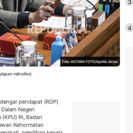
3
4
Foto: ANTARA FOTO/Aprillio Akbar
(depan mikrofon).
 dengar pendapat (RDP)
n Dalam Negeri
 (KPU) RI, Badan
Dewan Kehormatan
pakati, pemilihan kepala