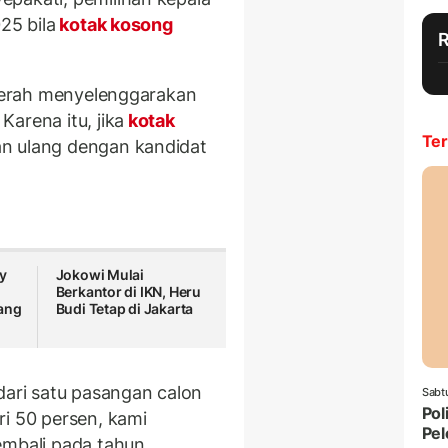
25 bila
kotak kosong
daerah menyelenggarakan
arena itu, jika
kotak
Ter
an ulang dengan kandidat
y
Jokowi Mulai
Berkantor di IKN, Heru
ang
Budi Tetap di Jakarta
dari satu pasangan calon
Sabt
Pol
ri 50 persen, kami
Pel
embali pada tahun