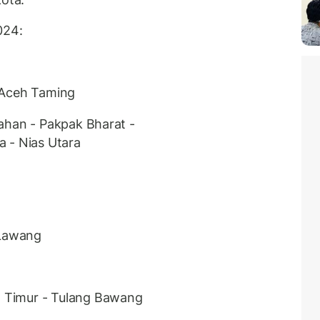
024:
 Aceh Taming
ahan - Pakpak Bharat -
 - Nias Utara
 Lawang
 Timur - Tulang Bawang