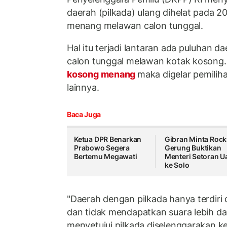
daerah (pilkada) ulang dihelat pada 20
menang melawan calon tunggal.
Hal itu terjadi lantaran ada puluhan 
calon tunggal melawan kotak kosong. K
kosong menang
maka digelar pemilih
lainnya.
Baca Juga
Ketua DPR Benarkan
Gibran Minta Rock
Prabowo Segera
Gerung Buktikan
Bertemu Megawati
Menteri Setoran U
ke Solo
"Daerah dengan pilkada hanya terdiri 
dan tidak mendapatkan suara lebih da
menyetujui pilkada diselenggarakan k