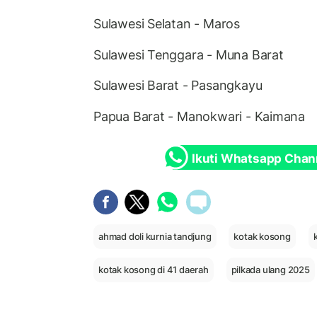
Sulawesi Selatan - Maros
Sulawesi Tenggara - Muna Barat
Sulawesi Barat - Pasangkayu
Papua Barat - Manokwari - Kaimana
Ikuti Whatsapp Chan
ahmad doli kurnia tandjung
kotak kosong
kotak kosong di 41 daerah
pilkada ulang 2025