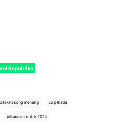
nel Republika
kotak kosong menang
uu pilkada
pilkada serentak 2024