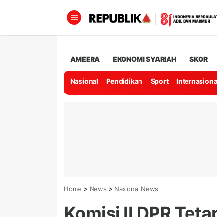
AMEERA
EKONOMI SYARIAH
SKOR
Nasional
Pendidikan
Sport
Internasiona
>
>
Home
News
Nasional News
Komisi II DPR Teta