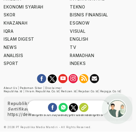
EKONOMI SYARIAH
TEKNO
SKOR
BISNIS FINANSIAL
KHAZANAH
ESGNOW
IQRA
VISUAL
ISLAM DIGEST
ENGLISH
NEWS
TV
ANALISIS
RAMADHAN
SPORT
INDEKS
About Us
|
Pedoman Siber
|
Disclaimer
Republika.id
|
Ihram.republika.co.id
|
Retizen.id
|
Rejabar.co.id
|
Rejogja.co.id
|
Republika telah diverifikasi oleh Dewan Pers
Sertifikat Nomor 1058/DP-Verifikasi/K/XII/2022
https://dewanpers.or.id/data/perusahaanpers
Ask me!
© 2026 PT Republika Media Mandiri - All Rights Reserved.