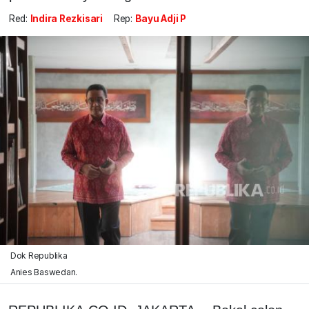
Red:
Indira Rezkisari
Rep:
Bayu Adji P
Dok Republika
Anies Baswedan.