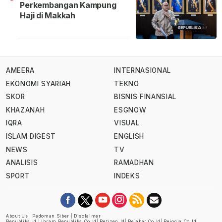
Perkembangan Kampung
Haji di Makkah
AMEERA
INTERNASIONAL
EKONOMI SYARIAH
TEKNO
SKOR
BISNIS FINANSIAL
KHAZANAH
ESGNOW
IQRA
VISUAL
ISLAM DIGEST
ENGLISH
NEWS
TV
ANALISIS
RAMADHAN
SPORT
INDEKS
About Us
|
Pedoman Siber
|
Disclaimer
Republika.id
|
Ihram.republika.co.id
|
Retizen.id
|
Rejabar.co.id
|
Rejogja.co.id
|