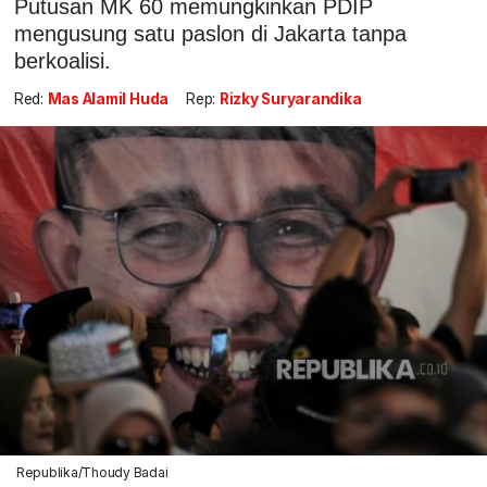
Putusan MK 60 memungkinkan PDIP
mengusung satu paslon di Jakarta tanpa
berkoalisi.
Red:
Mas Alamil Huda
Rep:
Rizky Suryarandika
Republika/Thoudy Badai