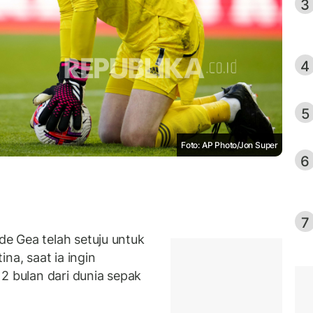
3
4
5
Foto: AP Photo/Jon Super
6
7
e Gea telah setuju untuk
na, saat ia ingin
2 bulan dari dunia sepak