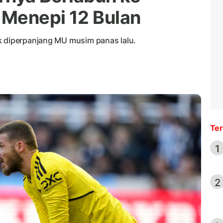
h Menepi 12 Bulan
k diperpanjang MU musim panas lalu.
Ter
1
2