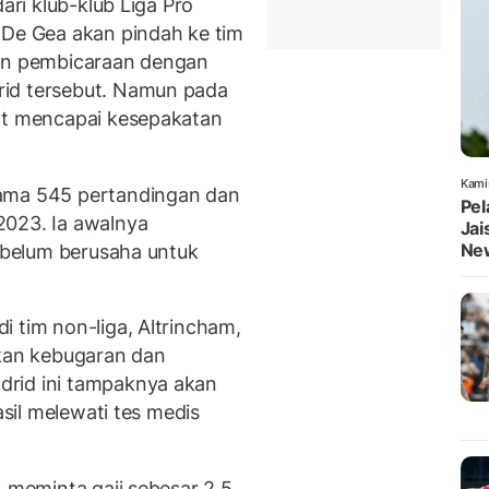
ari klub-klub Liga Pro
 De Gea akan pindah ke tim
kan pembicaraan dengan
rid tersebut. Namun pada
pat mencapai kesepakatan
Kami
lama 545 pertandingan dan
Pel
2023. Ia awalnya
Jai
Ne
sebelum berusaha untuk
 tim non-liga, Altrincham,
an kebugaran dan
drid ini tampaknya akan
asil melewati tes medis
n meminta gaji sebesar 2,5