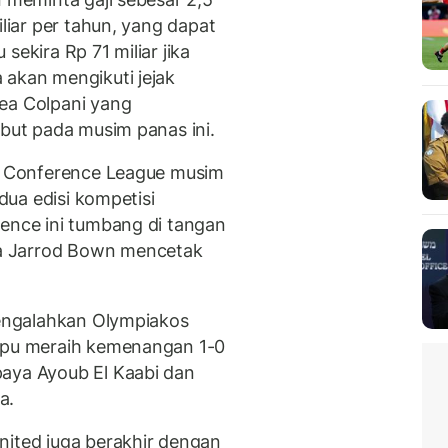
iliar per tahun, yang dapat
sekira Rp 71 miliar jika
 akan mengikuti jejak
ea Colpani yang
ebut pada musim panas ini.
pa Conference League musim
 dua edisi kompetisi
rence ini tumbang di tangan
a Jarrod Bown mencetak
 mengalahkan Olympiakos
ampu meraih kemenangan 1-0
paya Ayoub El Kaabi dan
a.
nited juga berakhir dengan