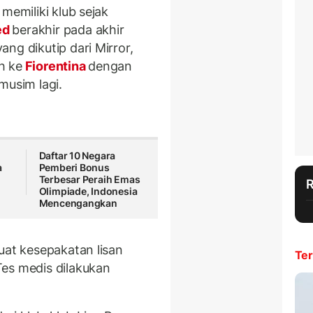
memiliki klub sejak
ed
berakhir pada akhir
ng dikutip dari Mirror,
h ke
Fiorentina
dengan
musim lagi.
Daftar 10 Negara
a
Pemberi Bonus
Terbesar Peraih Emas
Olimpiade, Indonesia
Mencengangkan
uat kesepakatan lisan
Ter
es medis dilakukan