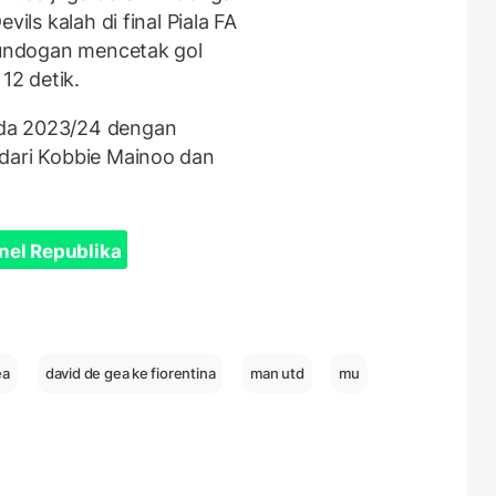
vils kalah di final Piala FA
 Gundogan mencetak gol
12 detik.
ada 2023/24 dengan
 dari Kobbie Mainoo dan
nel Republika
ea
david de gea ke fiorentina
man utd
mu