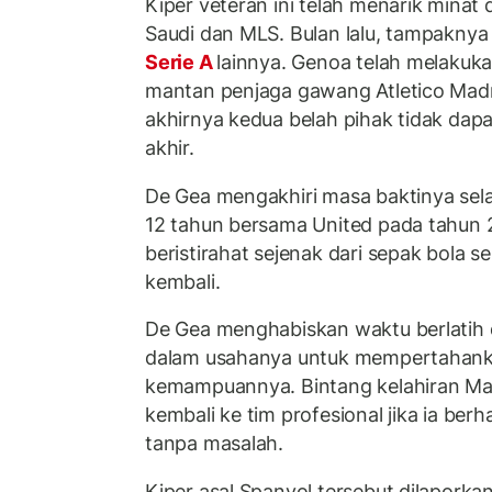
Kiper veteran ini telah menarik minat d
Saudi dan MLS. Bulan lalu, tampaknya
Serie A
lainnya. Genoa telah melaku
mantan penjaga gawang Atletico Mad
akhirnya kedua belah pihak tidak da
akhir.
De Gea mengakhiri masa baktinya se
12 tahun bersama United pada tahun 
beristirahat sejenak dari sepak bola 
kembali.
De Gea menghabiskan waktu berlatih di
dalam usahanya untuk mempertahank
kemampuannya. Bintang kelahiran Ma
kembali ke tim profesional jika ia berh
tanpa masalah.
Kiper asal Spanyol tersebut dilaporka