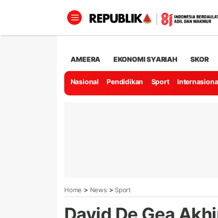
AMEERA
EKONOMI SYARIAH
SKOR
Nasional
Pendidikan
Sport
Internasiona
>
>
Home
News
Sport
David De Gea Akhi