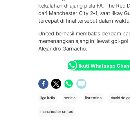
kekalahan di ajang piala FA. The Red De
dari Manchester City 2-1, saat Ilkay
tercepat di final tersebut dalam waktu 
United berhasil membalas dendam p
memenangkan ajang ini lewat gol-gol
Alejandro Garnacho.
Ikuti Whatsapp Chan
liga italia
serie a
fiorentina
david de g
manchester united