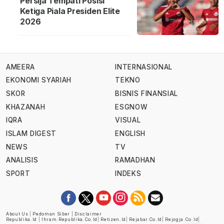
Persija Tempati Posisi
Ketiga Piala Presiden Elite
2026
AMEERA
INTERNASIONAL
EKONOMI SYARIAH
TEKNO
SKOR
BISNIS FINANSIAL
KHAZANAH
ESGNOW
IQRA
VISUAL
ISLAM DIGEST
ENGLISH
NEWS
TV
ANALISIS
RAMADHAN
SPORT
INDEKS
About Us
|
Pedoman Siber
|
Disclaimer
Republika.id
|
Ihram.republika.co.id
|
Retizen.id
|
Rejabar.co.id
|
Rejogja.co.id
|