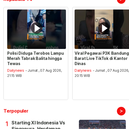
Polisi Diduga Terobos Lampu
Viral Pegawai P3K Bandung
Merah Tabrak Balita hingga
Barat Live TikTok di Kantor
Tewas
Dinas
Dailynews
- Jumat , 07 Aug 2026,
Dailynews
- Jumat , 07 Aug 2026
21:15 WIB
20:15 WIB
>
Terpopuler
Starting XI Indonesia Vs
1
Singapura, Herdaman