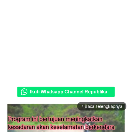
Ikuti Whatsapp Channel Republika
Baca selengkapnya
arrow_forward_ios