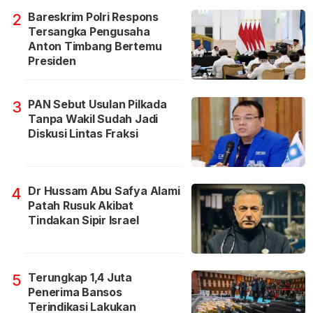
Bareskrim Polri Respons
2
Tersangka Pengusaha
Anton Timbang Bertemu
Presiden
PAN Sebut Usulan Pilkada
3
Tanpa Wakil Sudah Jadi
Diskusi Lintas Fraksi
Dr Hussam Abu Safya Alami
4
Patah Rusuk Akibat
Tindakan Sipir Israel
Terungkap 1,4 Juta
5
Penerima Bansos
Terindikasi Lakukan