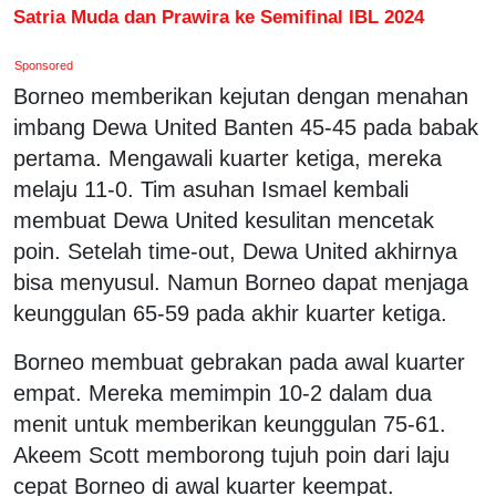
Satria Muda dan Prawira ke Semifinal IBL 2024
Sponsored
Borneo memberikan kejutan dengan menahan
imbang Dewa United Banten 45-45 pada babak
pertama. Mengawali kuarter ketiga, mereka
melaju 11-0. Tim asuhan Ismael kembali
membuat Dewa United kesulitan mencetak
poin. Setelah time-out, Dewa United akhirnya
bisa menyusul. Namun Borneo dapat menjaga
keunggulan 65-59 pada akhir kuarter ketiga.
Borneo membuat gebrakan pada awal kuarter
empat. Mereka memimpin 10-2 dalam dua
menit untuk memberikan keunggulan 75-61.
Akeem Scott memborong tujuh poin dari laju
cepat Borneo di awal kuarter keempat.