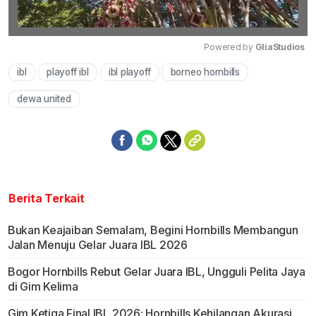
Powered by 
GliaStudios
ibl
playoff ibl
ibl playoff
borneo hornbills
Mute
dewa united
Berita Terkait
Bukan Keajaiban Semalam, Begini Hornbills Membangun
Jalan Menuju Gelar Juara IBL 2026
Bogor Hornbills Rebut Gelar Juara IBL, Ungguli Pelita Jaya
di Gim Kelima
Gim Ketiga Final IBL 2026: Hornbills Kehilangan Akurasi,