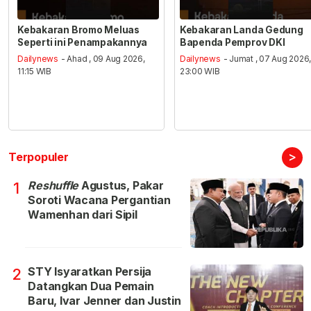
Kebakaran Bromo Meluas
Kebakaran Landa Gedung
Seperti ini Penampakannya
Bapenda Pemprov DKI
Dailynews
- Ahad , 09 Aug 2026,
Dailynews
- Jumat , 07 Aug 2026
11:15 WIB
23:00 WIB
>
Terpopuler
Reshuffle
Agustus, Pakar
1
Soroti Wacana Pergantian
Wamenhan dari Sipil
STY Isyaratkan Persija
2
Datangkan Dua Pemain
Baru, Ivar Jenner dan Justin