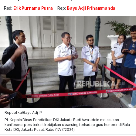
Red:
Erik Purnama Putra
Rep:
Bayu Adji Prihammanda
Republika/Bayu Adji P
Plt Kepala Dinas Pendidikan DKI Jakarta Budi Awaluddin melakukan
konferensi pers terkait kebijakan cleansing terhadap guru honorer di Balai
Kota DKI, Jakarta Pusat, Rabu (17/7/2024).