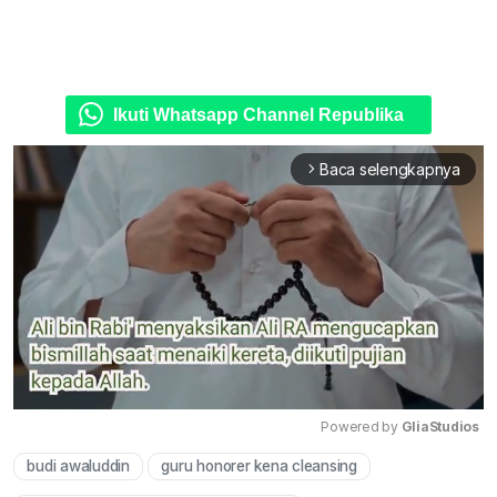
Ikuti Whatsapp Channel Republika
Baca selengkapnya
arrow_forward_ios
Powered by 
GliaStudios
budi awaluddin
guru honorer kena cleansing
Mute