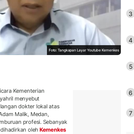
3
4
Foto: Tangkapan Layar Youtube Kemenkes
5
icara Kementerian
6
ahril menyebut
angan dokter lokal atas
7
 Adam Malik, Medan,
emburuan profesi. Sebanyak
dihadirkan oleh
Kemenkes