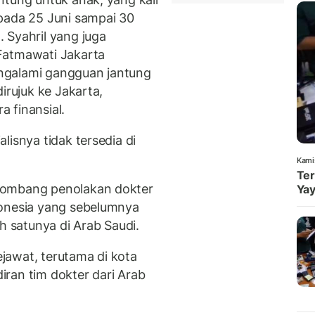
pada 25 Juni sampai 30
 Syahril yang juga
Fatmawati Jakarta
ngalami gangguan jantung
irujuk ke Jakarta,
 finansial.
lisnya tidak tersedia di
Kami
Ter
lombang penolakan dokter
Yay
donesia yang sebelumnya
h satunya di Arab Saudi.
jawat, terutama di kota
ran tim dokter dari Arab