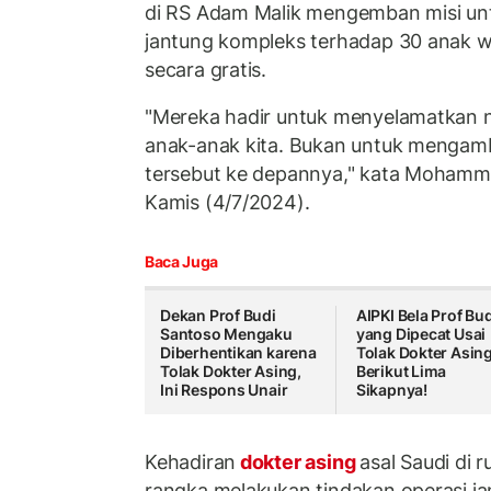
di RS Adam Malik mengemban misi un
jantung kompleks terhadap 30 anak 
secara gratis.
"Mereka hadir untuk menyelamatkan 
anak-anak kita. Bukan untuk mengambi
tersebut ke depannya," kata Mohammad
Kamis (4/7/2024).
Baca Juga
Dekan Prof Budi
AIPKI Bela Prof Bu
Santoso Mengaku
yang Dipecat Usai
Diberhentikan karena
Tolak Dokter Asing
Tolak Dokter Asing,
Berikut Lima
Ini Respons Unair
Sikapnya!
Kehadiran
dokter asing
asal Saudi di 
rangka melakukan tindakan operasi ja