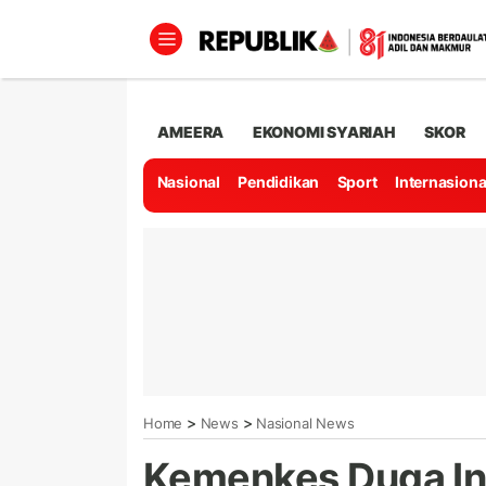
AMEERA
EKONOMI SYARIAH
SKOR
Nasional
Pendidikan
Sport
Internasiona
>
>
Home
News
Nasional News
Kemenkes Duga In