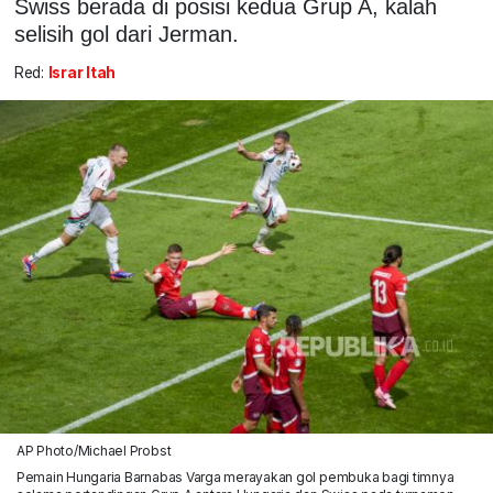
Swiss berada di posisi kedua Grup A, kalah
selisih gol dari Jerman.
Red:
Israr Itah
AP Photo/Michael Probst
Pemain Hungaria Barnabas Varga merayakan gol pembuka bagi timnya