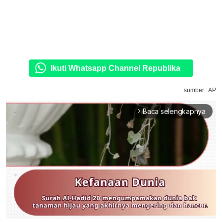
Ikuti Whatsapp Channel Republika
sumber : AP
Baca selengkapnya
arrow_forward_ios