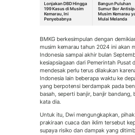
Lonjakan DBD Hingga
Bangun Puluhan
199 Kasus di Musim
Sumur Bor Antisip
Kemarau, Ini
Musim Kemarau y
Penyebabnya
Mulai Melanda
BMKG berkesimpulan dengan demikian 
musim kemarau tahun 2024 ini akan 
Indonesia sampai akhir bulan Septemb
kesiapsiagaan dari Pemerintah Pusat
mendesak perlu terus dilakukan karena
Indonesia lain beberapa waktu ke de
yang berpotensi berdampak pada ben
basah, seperti banjir, banjir bandang, 
kata dia.
Untuk itu, Dwi mengungkapkan, piha
prakiraan cuaca dan iklim tersebut k
supaya risiko dan dampak yang ditimbu