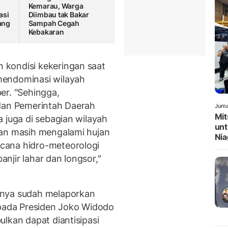
Kemarau, Warga
asi
Diimbau tak Bakar
ang
Sampah Cegah
Kebakaran
kondisi kekeringan saat
mendominasi wilayah
er. "Sehingga,
 dan Pemerintah Daerah
Juma
Mit
 juga di sebagian wilayah
unt
pan masih mengalami hujan
Nia
cana hidro-meteorologi
banjir lahar dan longsor,"
knya sudah melaporkan
epada Presiden Joko Widodo
lkan dapat diantisipasi