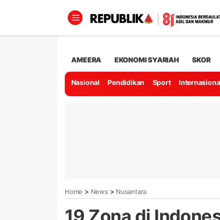
AMEERA
EKONOMI SYARIAH
SKOR
Nasional
Pendidikan
Sport
Internasiona
>
>
Home
News
Nusantara
19 Zona di Indone