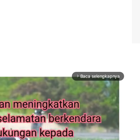
Baca selengkapnya
arrow_forward_ios