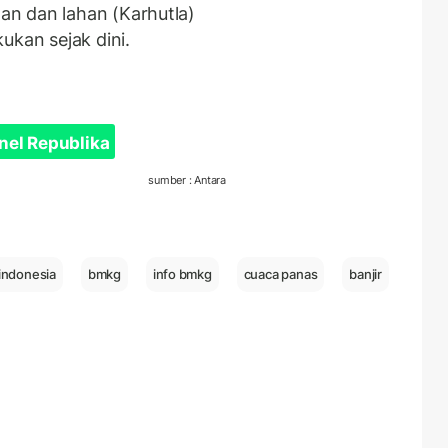
n dan lahan (Karhutla)
kukan sejak dini.
nel Republika
sumber : Antara
 indonesia
bmkg
info bmkg
cuaca panas
banjir