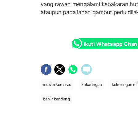
yang rawan mengalami kebakaran huta
ataupun pada lahan gambut perlu dila
Ikuti Whatsapp Chan
musim kemarau
kekeringan
kekeringan di
banjir bandang