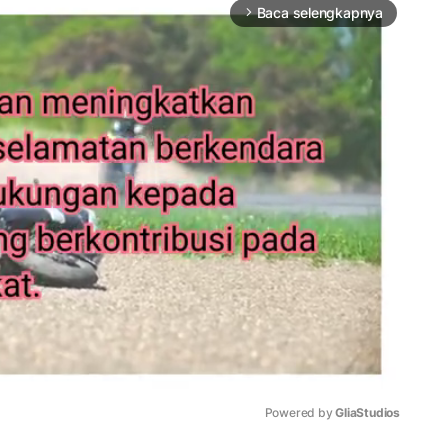
Baca selengkapnya
arrow_forward_ios
Powered by 
GliaStudios