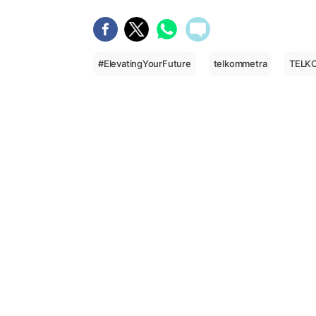
#ElevatingYourFuture
telkommetra
TELK