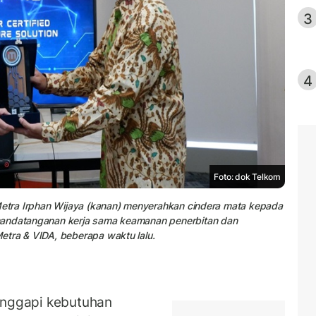
3
4
Foto: dok Telkom
mMetra Irphan Wijaya (kanan) menyerahkan cindera mata kepada
nandatanganan kerja sama keamanan penerbitan dan
etra & VIDA, beberapa waktu lalu.
nggapi kebutuhan