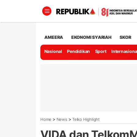
AMEERA
EKONOMI SYARIAH
SKOR
Nasional
Pendidikan
Sport
Internasiona
>
>
Home
News
Telko Highlight
VIDA dan TelkomM