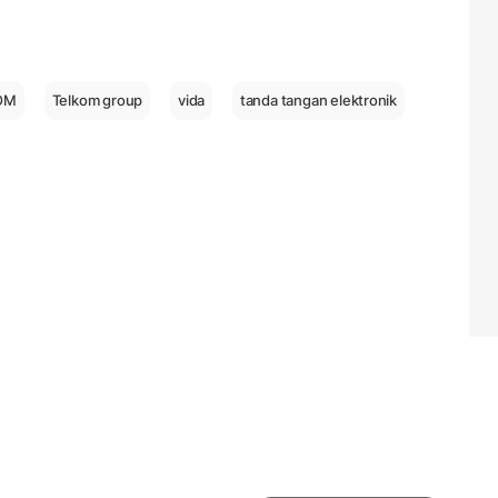
OM
Telkom group
vida
tanda tangan elektronik