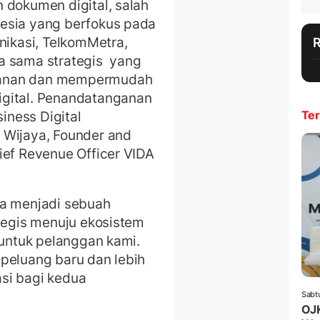
 dokumen digital, salah
esia yang berfokus pada
nikasi, TelkomMetra,
ja sama strategis yang
manan dan mempermudah
igital. Penandatanganan
siness Digital
Ter
 Wijaya, Founder and
ief Revenue Officer VIDA
ya menjadi sebuah
ategis menuju ekosistem
 untuk pelanggan kami.
peluang baru dan lebih
si bagi kedua
Sabt
OJK