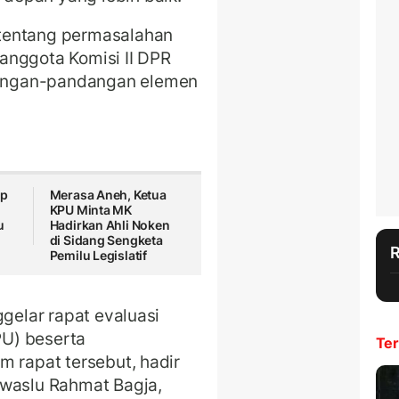
tentang permasalahan
anggota Komisi II DPR
angan-pandangan elemen
ap
Merasa Aneh, Ketua
KPU Minta MK
u
Hadirkan Ahli Noken
di Sidang Sengketa
Pemilu Legislatif
ggelar rapat evaluasi
U) beserta
Ter
m rapat tersebut, hadir
awaslu Rahmat Bagja,