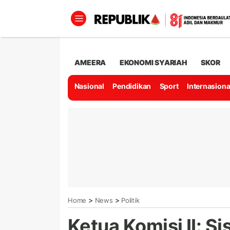
AMEERA
EKONOMI SYARIAH
SKOR
Nasional
Pendidikan
Sport
Internasiona
>
>
Home
News
Politik
Ketua Komisi II: S