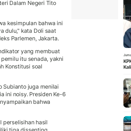
eri Dalam Negeri Tito
a kesimpulan bahwa ini
 dulu," kata Doli saat
leks Parlemen, Jakarta.
indikator yang membuat
Juma
pemilu itu senada, yakni
KPK
 Konstitusi soal
Kal
o Subianto juga menilai
 ini noisy. Presiden Ke-6
enyampaikan bahwa
l perselisihan hasil
ki tiga dissenting