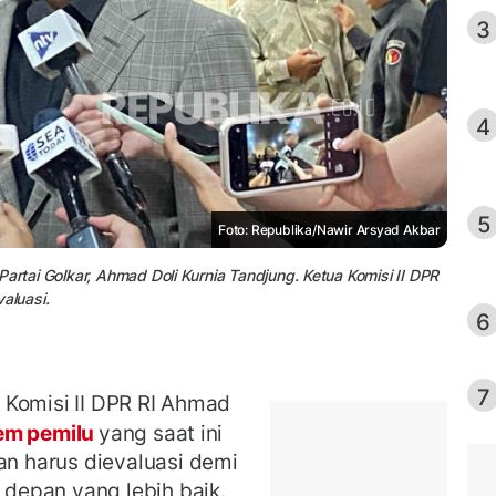
3
4
5
Foto: Republika/Nawir Arsyad Akbar
artai Golkar, Ahmad Doli Kurnia Tandjung. Ketua Komisi II DPR
aluasi.
6
7
 Komisi II DPR RI Ahmad
em pemilu
yang saat ini
 harus dievaluasi demi
depan yang lebih baik.