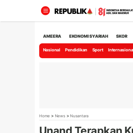
AMEERA
EKONOMI SYARIAH
SKOR
Nasional
Pendidikan
Sport
Internasiona
>
>
Home
News
Nusantara
Unand Terapkan Ku