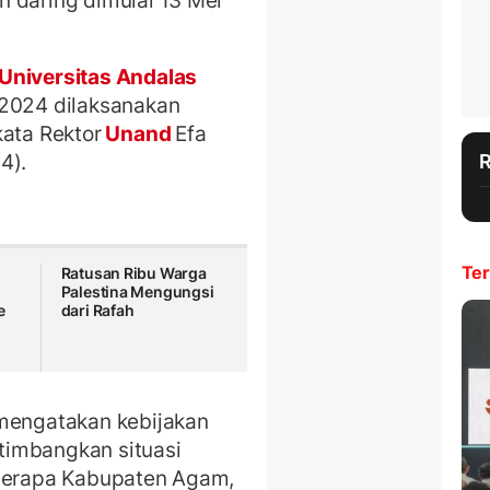
 daring dimulai 13 Mei
Universitas Andalas
 2024 dilaksanakan
kata Rektor
Unand
Efa
4).
Ter
Ratusan Ribu Warga
Palestina Mengungsi
e
dari Rafah
 mengatakan kebijakan
timbangkan situasi
eberapa Kabupaten Agam,