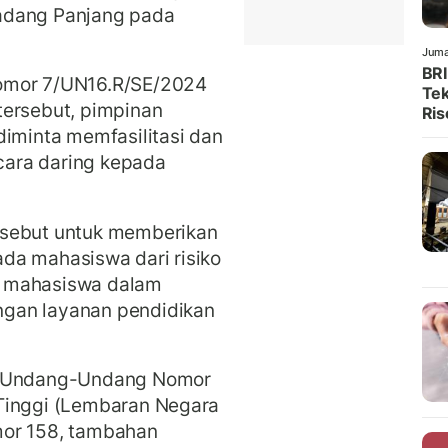
adang Panjang pada
Juma
BRI
omor 7/UN16.R/SE/2024
Tek
tersebut, pimpinan
Ris
diminta memfasilitasi dan
ara daring kepada
rsebut untuk memberikan
da mahasiswa dari risiko
k mahasiswa dalam
gan layanan pendidikan
da Undang-Undang Nomor
Tinggi (Lembaran Negara
mor 158, tambahan