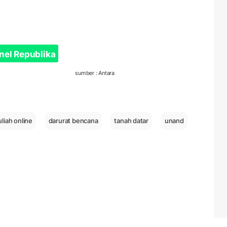
nel Republika
sumber : Antara
uliah online
darurat bencana
tanah datar
unand