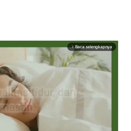
Baca selengkapnya
arrow_forward_ios