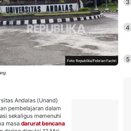
3
4
5
Foto: Republika/Febrian Fachri
ang.
sitas Andalas (Unand)
kan pembelajaran dalam
pasi sekaligus memenuhi
ma masa
darurat bencana