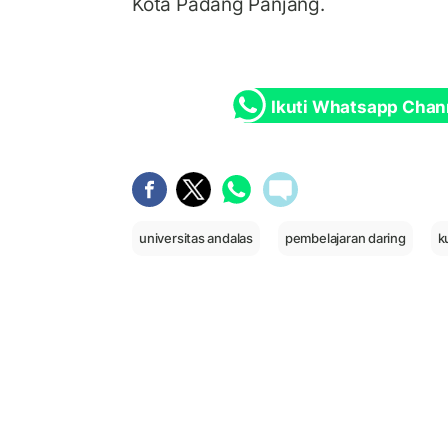
Kota Padang Panjang.
Ikuti Whatsapp Chan
universitas andalas
pembelajaran daring
k