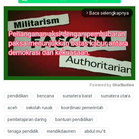
Baca selengkapnya
arrow_forward_ios
Powered by 
GliaStudios
pendidikan
bencana
sumatera barat
sumatera utara
Mute
aceh
sekolah rusak
koordinasi pemerintah
pembelajaran daring
bantuan pendidikan
tenaga pendidik
mendikdasmen
abdul mu'ti