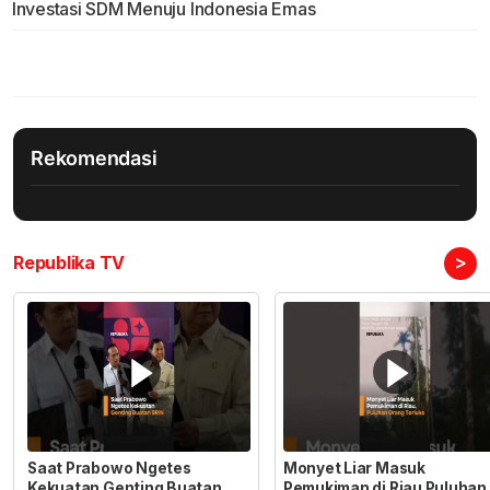
Investasi SDM Menuju Indonesia Emas
Rekomendasi
>
Republika TV
Saat Prabowo Ngetes
Monyet Liar Masuk
Kekuatan Genting Buatan
Pemukiman di Riau Puluhan