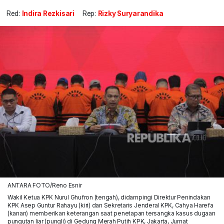
Red:
Indira Rezkisari
Rep:
Rizky Suryarandika
ANTARA FOTO/Reno Esnir
Wakil Ketua KPK Nurul Ghufron (tengah), didampingi Direktur Penindakan
KPK Asep Guntur Rahayu (kiri) dan Sekretaris Jenderal KPK, Cahya Harefa
(kanan) memberikan keterangan saat penetapan tersangka kasus dugaan
pungutan liar (pungli) di Gedung Merah Putih KPK, Jakarta, Jumat