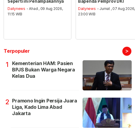
Seperti ini Penampakannya
Bapenda Pemprov DKI
Dailynews
- Ahad , 09 Aug 2026,
Dailynews
- Jumat , 07 Aug 2026
11:15 WIB
23:00 WIB
>
Terpopuler
Kementerian HAM: Pasien
1
BPJS Bukan Warga Negara
Kelas Dua
Pramono Ingin Persija Juara
2
Liga, Kado Lima Abad
Jakarta