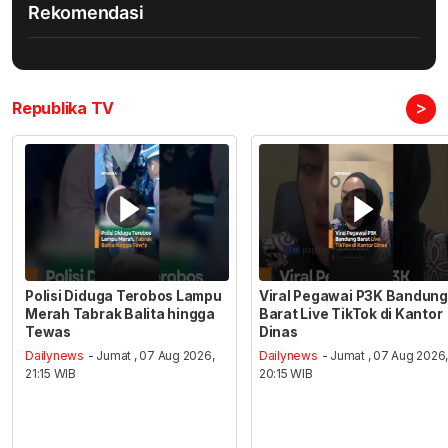
Rekomendasi
>
Republika TV
Polisi Diduga Terobos Lampu
Viral Pegawai P3K Bandung
Merah Tabrak Balita hingga
Barat Live TikTok di Kantor
Tewas
Dinas
Dailynews
- Jumat , 07 Aug 2026,
Dailynews
- Jumat , 07 Aug 2026
21:15 WIB
20:15 WIB