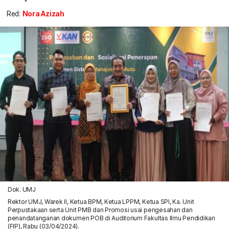
Red:
Nora Azizah
Dok. UMJ
Rektor UMJ, Warek II, Ketua BPM, Ketua LPPM, Ketua SPI, Ka. Unit
Perpustakaan serta Unit PMB dan Promosi usai pengesahan dan
penandatanganan dokumen POB di Auditorium Fakultas Ilmu Pendidikan
(FIP), Rabu (03/04/2024).