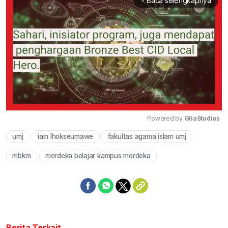
Baca selengkapnya
arrow_forward_ios
Powered by 
GliaStudios
umj
iain lhokseumawe
fakultas agama islam umj
Mute
mbkm
merdeka belajar kampus merdeka
Berita Terkait