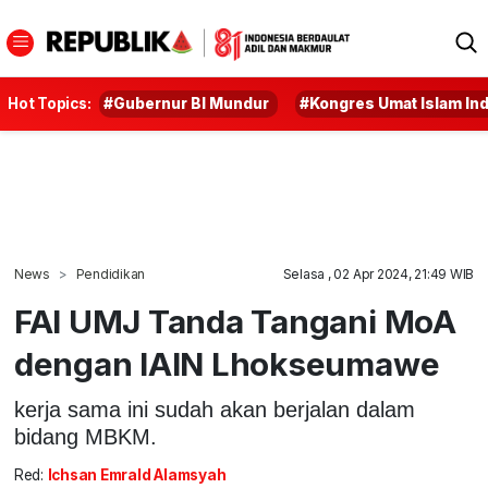
Hot Topics:
#Gubernur BI Mundur
#Kongres Umat Islam In
News
Pendidikan
Selasa , 02 Apr 2024, 21:49 WIB
FAI UMJ Tanda Tangani MoA
dengan IAIN Lhokseumawe
kerja sama ini sudah akan berjalan dalam
bidang MBKM.
Red:
Ichsan Emrald Alamsyah