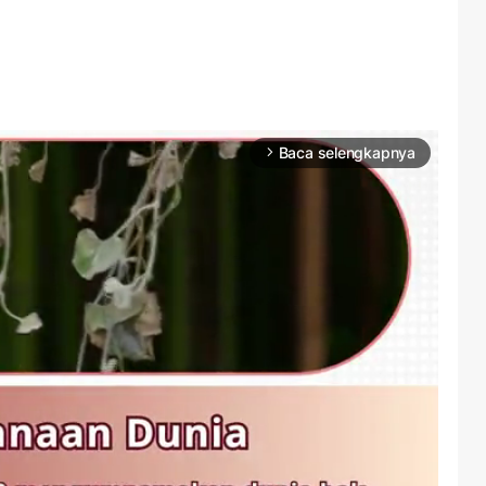
Baca selengkapnya
arrow_forward_ios