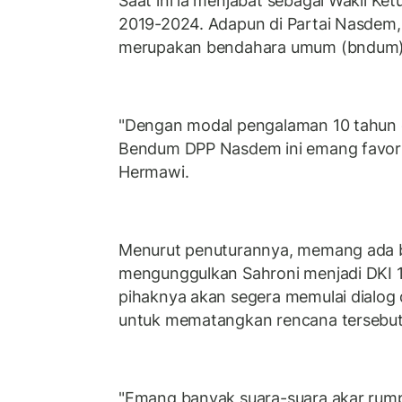
Saat ini ia menjabat sebagai Wakil Ket
2019-2024. Adapun di Partai Nasdem
merupakan bendahara umum (bndum
"Dengan modal pengalaman 10 tahun d
Bendum DPP Nasdem ini emang favorit j
Hermawi.
Menurut penuturannya, memang ada b
mengunggulkan Sahroni menjadi DKI 
pihaknya akan segera memulai dialog
untuk mematangkan rencana tersebut
"Emang banyak suara-suara akar ru