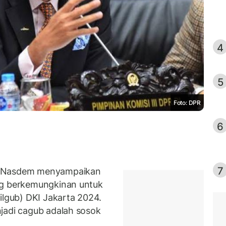
4
5
Foto: DPR
6
7
i Nasdem menyampaikan
ng berkemungkinan untuk
ilgub) DKI Jakarta 2024.
jadi cagub adalah sosok