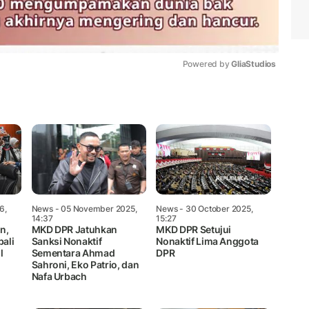
Powered by 
GliaStudios
Mute
6,
News
- 05 November 2025,
News
- 30 October 2025,
14:37
15:27
n,
MKD DPR Jatuhkan
MKD DPR Setujui
ali
Sanksi Nonaktif
Nonaktif Lima Anggota
l
Sementara Ahmad
DPR
Sahroni, Eko Patrio, dan
Nafa Urbach