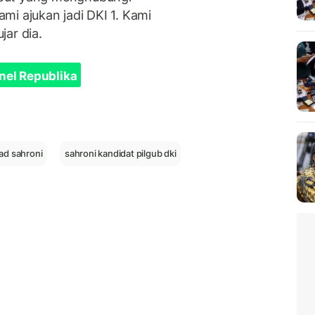
mi ajukan jadi DKI 1. Kami
ujar dia.
nel Republika
d sahroni
sahroni kandidat pilgub dki