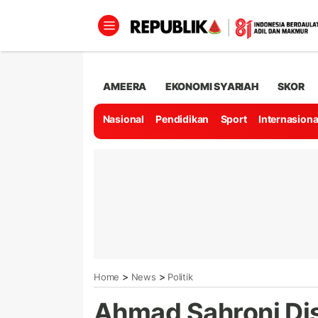
AMEERA
EKONOMI SYARIAH
SKOR
Nasional
Pendidikan
Sport
Internasiona
>
>
Home
News
Politik
Ahmad Sahroni Dis