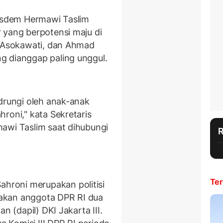
Nasdem Hermawi Taslim
 yang berpotensi maju di
y Asokawati, dan Ahmad
ng dianggap paling unggul.
ndrungi oleh anak-anak
roni," kata Sekretaris
awi Taslim saat dihubungi
Ter
roni merupakan politisi
akan anggota DPR RI dua
n (dapil) DKI Jakarta III.