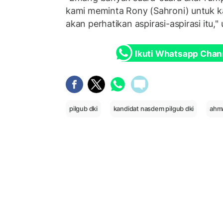
kami meminta Rony (Sahroni) untuk ka
akan perhatikan aspirasi-aspirasi itu," 
Ikuti Whatsapp Chan
pilgub dki
kandidat nasdem pilgub dki
ahma