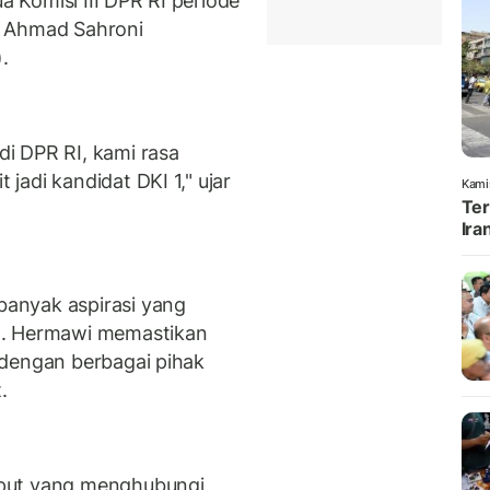
ua Komisi III DPR RI periode
, Ahmad Sahroni
).
i DPR RI, kami rasa
adi kandidat DKI 1," ujar
Kami
Ter
Ira
anyak aspirasi yang
1. Hermawi memastikan
 dengan berbagai pihak
.
mput yang menghubungi