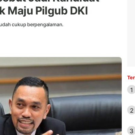
 Maju Pilgub DKI
 sudah cukup berpengalaman.
Ter
1
2
3