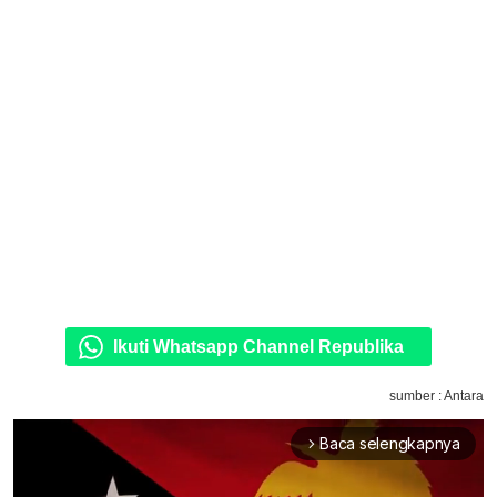
Ikuti Whatsapp Channel Republika
sumber : Antara
Baca selengkapnya
arrow_forward_ios