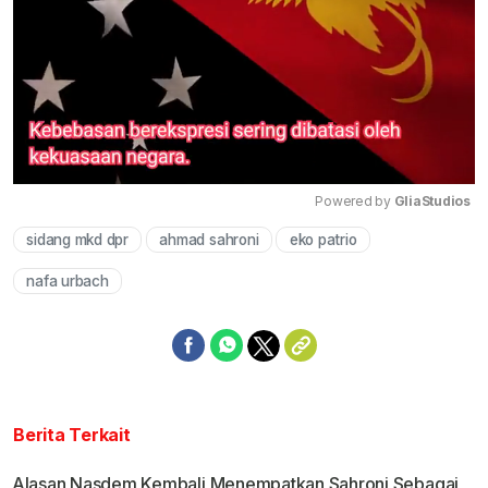
Powered by 
GliaStudios
sidang mkd dpr
ahmad sahroni
eko patrio
Mute
nafa urbach
Berita Terkait
Alasan Nasdem Kembali Menempatkan Sahroni Sebagai