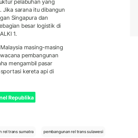
uktur pelabuhan yang
. Jika sarana itu dibangun
ngan Singapura dan
bagian besar logistik di
ALKI 1.
 Malaysia masing-masing
ah wacana pembangunan
usaha mengambil pasar
portasi kereta api di
nel Republika
rel trans sumatra
pembangunan rel trans sulawesi