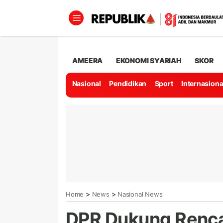
AMEERA
EKONOMI SYARIAH
SKOR
Nasional
Pendidikan
Sport
Internasiona
>
>
Home
News
Nasional News
DPR Dukung Renc