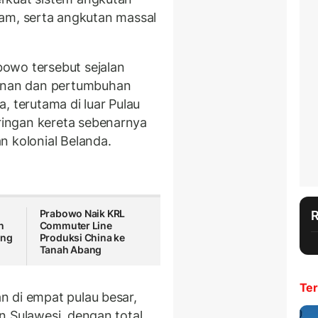
 alam, serta angkutan massal
owo tersebut sejalan
nan dan pertumbuhan
, terutama di luar Pulau
ingan kereta sebenarnya
n kolonial Belanda.
Prabowo Naik KRL
n
Commuter Line
ang
Produksi China ke
Tanah Abang
Ter
 di empat pulau besar,
n Sulawesi, dengan total