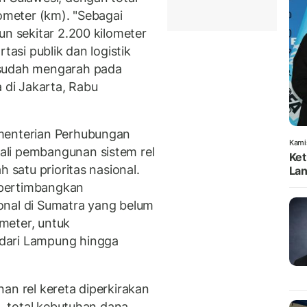
lometer (km). "Sebagai
un sekitar 2.200 kilometer
tasi publik dan logistik
 sudah mengarah pada
a di Jakarta, Rabu
ementerian Perhubungan
Kami
li pembangunan sistem rel
Ket
h satu prioritas nasional.
Lan
mpertimbangkan
onal di Sumatra yang belum
ometer, untuk
dari Lampung hingga
an rel kereta diperkirakan
), total kebutuhan dana