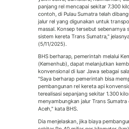
panjang rel mencapai sekitar 7.300 ki
contoh, di Pulau Sumatra telah dibang
jalur rel yang digunakan untuk transpor
massal. Konsep tersebut sebenarnya
sistem kereta Trans Sumatra," jelasny
(5/11/2025).
BHS berharap, pemerintah melalui K
(Kemenhub), dapat melanjutkan kemba
konvensional di luar Jawa sebagai sala
"Saya berharap pemerintah bisa me
pembangunan rel kereta api konvensi
terealisasi sepanjang sekitar 1.300 kil
menyambungkan jalur Trans Sumatra 
Aceh," kata BHS.
Dia menjelaskan, jika biaya pembangun
sekitar Rp 40 miliar per kilometer (km