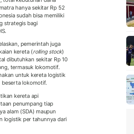
matra hanya sekitar Rp 52
donesia sudah bisa memiliki
g strategis bagi
HS.
elaskan, pemerintah juga
aian kereta (
rolling stock
)
tal dibutuhkan sekitar Rp 10
bong, termasuk lokomotif.
nakan untuk kereta logistik
 beserta lokomotif.
tikan kereta api
taan penumpang tiap
daya alam (SDA) maupun
n logistik per tahunnya dari