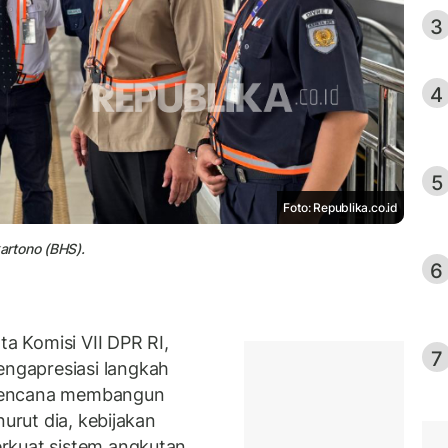
3
4
5
Foto: Republika.co.id
artono (BHS).
6
 Komisi VII DPR RI,
7
ngapresiasi langkah
rencana membangun
nurut dia, kebijakan
rkuat sistem angkutan