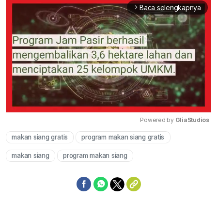
Baca selengkapnya
arrow_forward_ios
Powered by 
GliaStudios
makan siang gratis
program makan siang gratis
Mute
makan siang
program makan siang