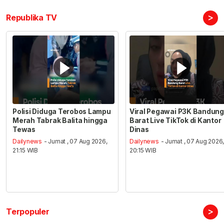
>
Republika TV
Polisi Diduga Terobos Lampu
Viral Pegawai P3K Bandung
Merah Tabrak Balita hingga
Barat Live TikTok di Kantor
Tewas
Dinas
Dailynews
- Jumat , 07 Aug 2026,
Dailynews
- Jumat , 07 Aug 2026
21:15 WIB
20:15 WIB
>
Terpopuler