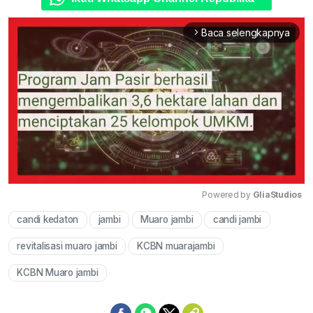
Baca selengkapnya
arrow_forward_ios
Powered by 
GliaStudios
candi kedaton
jambi
Muaro jambi
candi jambi
Mute
revitalisasi muaro jambi
KCBN muarajambi
KCBN Muaro jambi