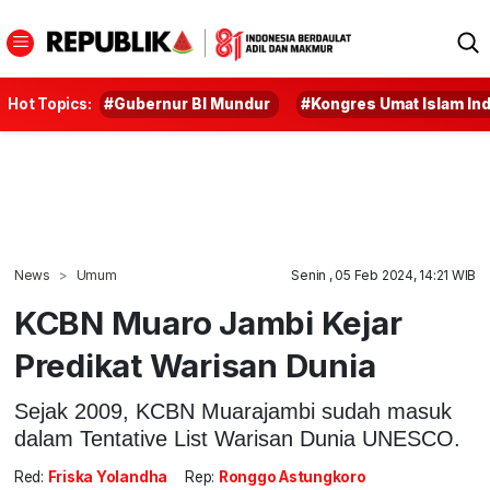
Hot Topics:
#Gubernur BI Mundur
#Kongres Umat Islam In
News
Umum
Senin , 05 Feb 2024, 14:21 WIB
KCBN Muaro Jambi Kejar
Predikat Warisan Dunia
Sejak 2009, KCBN Muarajambi sudah masuk
dalam Tentative List Warisan Dunia UNESCO.
Red:
Friska Yolandha
Rep:
Ronggo Astungkoro