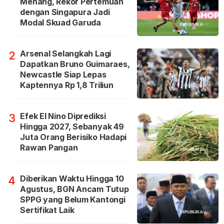
Menang, Rekor Pertemuan
dengan Singapura Jadi
Modal Skuad Garuda
Arsenal Selangkah Lagi
2
Dapatkan Bruno Guimaraes,
Newcastle Siap Lepas
Kaptennya Rp 1,8 Triliun
Efek El Nino Diprediksi
3
Hingga 2027, Sebanyak 49
Juta Orang Berisiko Hadapi
Rawan Pangan
Diberikan Waktu Hingga 10
4
Agustus, BGN Ancam Tutup
SPPG yang Belum Kantongi
Sertifikat Laik