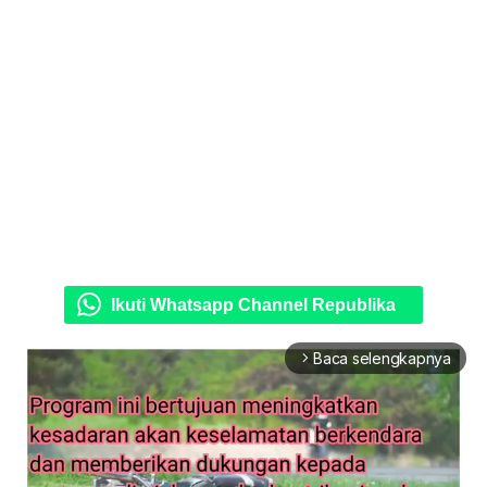
Ikuti Whatsapp Channel Republika
Baca selengkapnya
arrow_forward_ios