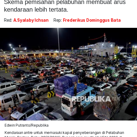
Skema pemisahan pelabuhan membuat arus
kendaraan lebih tertata.
Red:
A.Syalaby Ichsan
Rep:
Frederikus Dominggus Bata
Edwin Putranto/Republika
Kendaraan antre untuk memasuki kapal penyeberangan di Pelabuhan