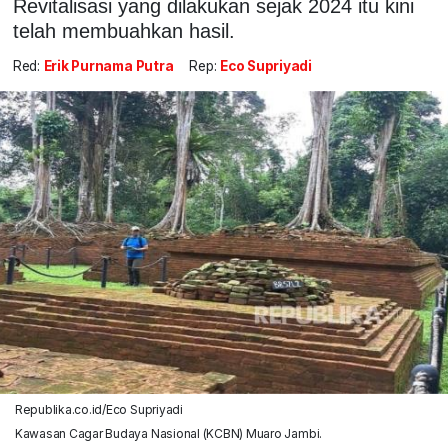
Revitalisasi yang dilakukan sejak 2024 itu kini
telah membuahkan hasil.
Red:
Erik Purnama Putra
Rep:
Eco Supriyadi
Republika.co.id/Eco Supriyadi
Kawasan Cagar Budaya Nasional (KCBN) Muaro Jambi.