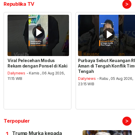
>
Republika TV
Viral Pelecehan Modus
Purbaya Sebut Keuangan RI
Rekam dengan Ponsel di Kaki
Aman di Tengah Konflik Tim
Tengah
Dailynews
- Kamis , 06 Aug 2026,
11:15 WIB
Dailynews
- Rabu , 05 Aug 2026,
23:15 WIB
>
Terpopuler
Trump Murka kepada
1