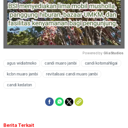
Powered by 
GliaStudios
agus widiatmoko
candi muaro jambi
candi kotomahligai
Mute
kcbn muaro jambi
revitalisasi candi muaro jambi
candi kedaton
Berita Terkait