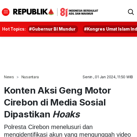
Hot Topics:
#Gubernur BI Mundur
#Kongres Umat Islam In
News
Nusantara
Senin , 01 Jan 2024, 11:50 WIB
Konten Aksi Geng Motor
Cirebon di Media Sosial
Dipastikan
Hoaks
Polresta Cirebon menelusuri dan
mengidentifikasi akun yang mengunggah video