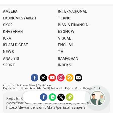
AMEERA
INTERNASIONAL
EKONOMI SYARIAH
TEKNO
SKOR
BISNIS FINANSIAL
KHAZANAH
ESGNOW
IQRA
VISUAL
ISLAM DIGEST
ENGLISH
NEWS
TV
ANALISIS
RAMADHAN
SPORT
INDEKS
About Us
|
Pedoman Siber
|
Disclaimer
Republika.id
|
Ihram.republika.co.id
|
Retizen.id
|
Rejabar.co.id
|
Rejogja.co.id
|
Republika telah diverifikasi oleh Dewan Pers
Sertifikat Nomor 1058/DP-Verifikasi/K/XII/2022
https://dewanpers.or.id/data/perusahaanpers
Ask me!