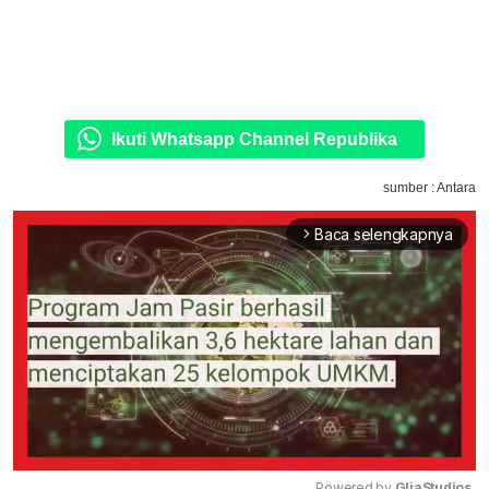
Ikuti Whatsapp Channel Republika
sumber : Antara
Baca selengkapnya
arrow_forward_ios
Powered by 
GliaStudios