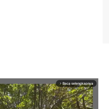
Baca selengkapnya
arrow_forward_ios