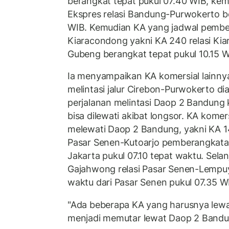
berangkat tepat pukul 07.40 WIB, ke
Ekspres relasi Bandung-Purwokerto be
WIB. Kemudian KA yang jadwal pembe
Kiaracondong yakni KA 240 relasi K
Gubeng berangkat tepat pukul 10.15 W
Ia menyampaikan KA komersial lainny
melintasi jalur Cirebon-Purwokerto d
perjalanan melintasi Daop 2 Bandung k
bisa dilewati akibat longsor. KA komer
melewati Daop 2 Bandung, yakni KA 1
Pasar Senen-Kutoarjo pemberangkatan
Jakarta pukul 07.10 tepat waktu. Sel
Gajahwong relasi Pasar Senen-Lempu
waktu dari Pasar Senen pukul 07.35 W
"Ada beberapa KA yang harusnya lew
menjadi memutar lewat Daop 2 Bandung