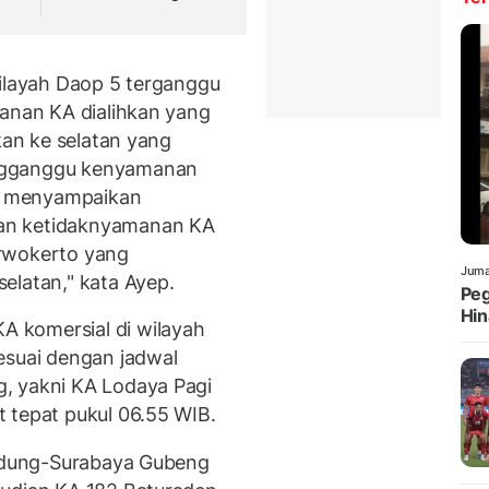
wilayah Daop 5 terganggu
lanan KA dialihkan yang
kan ke selatan yang
ngganggu kenyamanan
 menyampaikan
an ketidaknyamanan KA
urwokerto yang
Juma
elatan," kata Ayep.
Peg
Hin
 komersial di wilayah
esuai dengan jadwal
, yakni KA Lodaya Pagi
 tepat pukul 06.55 WIB.
andung-Surabaya Gubeng