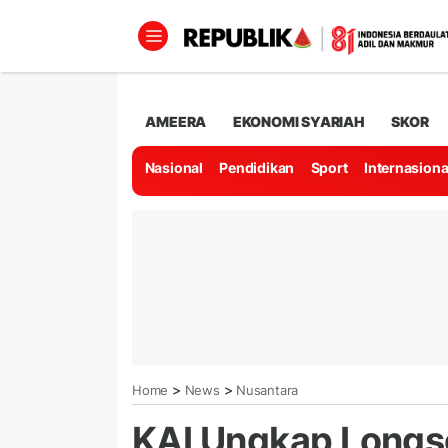
AMEERA
EKONOMI SYARIAH
SKOR
Nasional
Pendidikan
Sport
Internasiona
>
>
Home
News
Nusantara
KAI Ungkap Longs