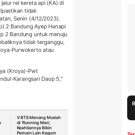
lur rel kereta api (KA) di
pastikan tidak
atan, Senin (4/12/2023).
p) 2 Bandung Ayep Hanapi
aop 2 Bandung untuk menuju
ebaliknya tidak terganggu,
Kroya-Purwokerto atau
 Kya (Kroya)-Pwt
ndul-Karangsari Daop 5,"
V BTS Menang Mudah
o
di ‘Running Man’,
Keahliannya Bikin
Pemain Lain Kagum
Ter