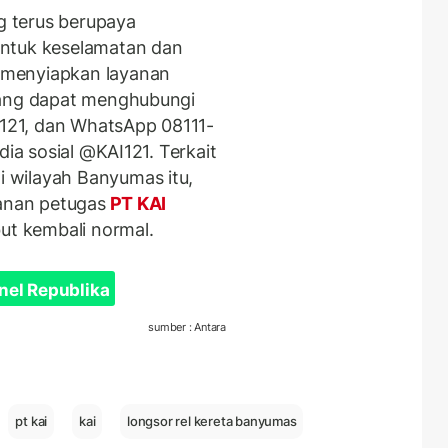
 terus berupaya
untuk keselamatan dan
 menyiapkan layanan
yang dapat menghubungi
i 121, dan WhatsApp 08111-
dia sosial @KAI121. Terkait
 wilayah Banyumas itu,
ganan petugas
PT KAI
ut kembali normal.
nel Republika
sumber : Antara
pt kai
kai
longsor rel kereta banyumas