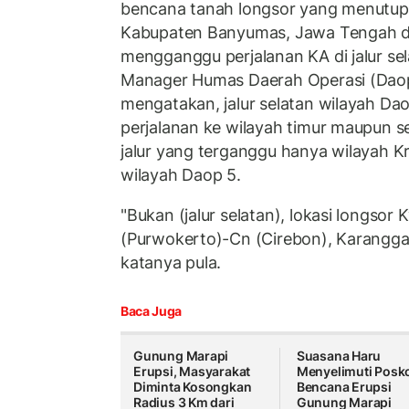
bencana tanah longsor yang menutup ja
Kabupaten Banyumas, Jawa Tengah di
mengganggu perjalanan KA di jalur sel
Manager Humas Daerah Operasi (Dao
mengatakan, jalur selatan wilayah D
perjalanan ke wilayah timur maupun s
jalur yang terganggu hanya wilayah 
wilayah Daop 5.
"Bukan (jalur selatan), lokasi longsor
(Purwokerto)-Cn (Cirebon), Karangga
katanya pula.
Baca Juga
Gunung Marapi
Suasana Haru
Erupsi, Masyarakat
Menyelimuti Posk
Diminta Kosongkan
Bencana Erupsi
Radius 3 Km dari
Gunung Marapi