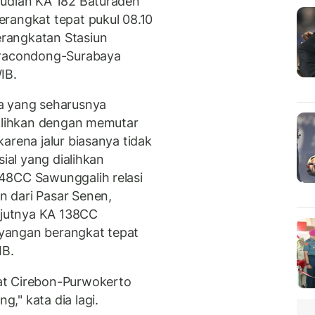
mudian KA 182 Baturaden
rangkat tepat pukul 08.10
rangkatan Stasiun
iaracondong-Surabaya
IB.
a yang seharusnya
ialihkan dengan memutar
arena jalur biasanya tidak
sial yang dialihkan
48CC Sawunggalih relasi
 dari Pasar Senen,
anjutnya KA 138CC
yangan berangkat tepat
IB.
at Cirebon-Purwokerto
," kata dia lagi.