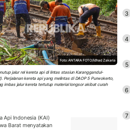
3
4
Foto: ANTARA FOTO/Idhad Zakaria
5
tup jalur rel kereta api di lintas stasiun Karanggandul-
. Perjalanan kereta api yang melintas di DAOP 5 Purwokerto,
imbas jalur kereta tertutup material longsor akibat curah
6
7
 Api Indonesia (KAI)
awa Barat menyatakan