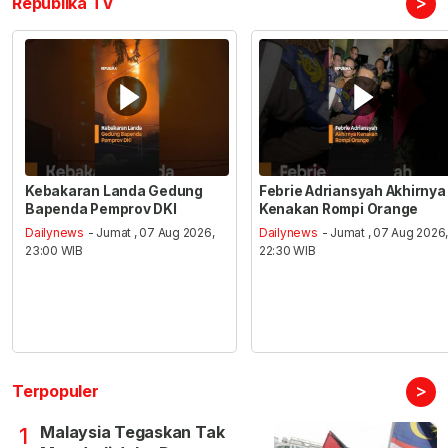
>
Republika TV
Kebakaran Landa Gedung
Febrie Adriansyah Akhirnya
Bapenda Pemprov DKI
Kenakan Rompi Orange
Dailynews
- Jumat , 07 Aug 2026,
Dailynews
- Jumat , 07 Aug 2026
23:00 WIB
22:30 WIB
>
Terpopuler
Malaysia Tegaskan Tak
1