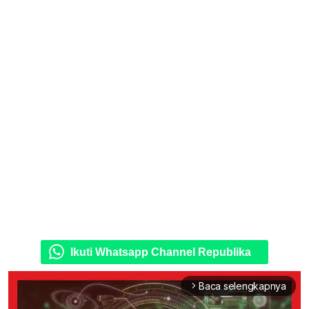
Ikuti Whatsapp Channel Republika
Baca selengkapnya
arrow_forward_ios