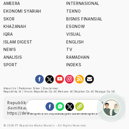
AMEERA
INTERNASIONAL
EKONOMI SYARIAH
TEKNO
SKOR
BISNIS FINANSIAL
KHAZANAH
ESGNOW
IQRA
VISUAL
ISLAM DIGEST
ENGLISH
NEWS
TV
ANALISIS
RAMADHAN
SPORT
INDEKS
About Us
|
Pedoman Siber
|
Disclaimer
Republika.id
|
Ihram.republika.co.id
|
Retizen.id
|
Rejabar.co.id
|
Rejogja.co.id
|
Republika telah diverifikasi oleh Dewan Pers
Sertifikat Nomor 1058/DP-Verifikasi/K/XII/2022
https://dewanpers.or.id/data/perusahaanpers
Ask me!
© 2026 PT Republika Media Mandiri - All Rights Reserved.