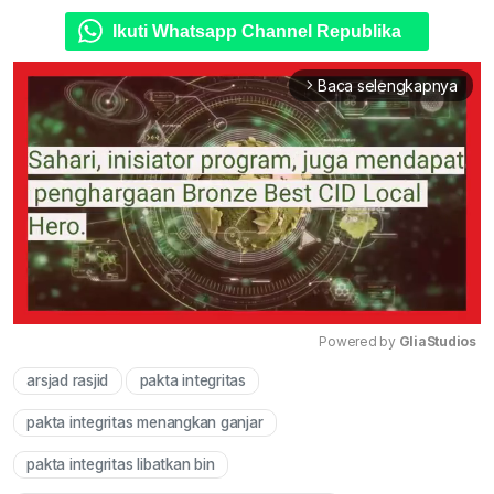
Ikuti Whatsapp Channel Republika
Baca selengkapnya
arrow_forward_ios
Powered by 
GliaStudios
arsjad rasjid
pakta integritas
Mute
pakta integritas menangkan ganjar
pakta integritas libatkan bin