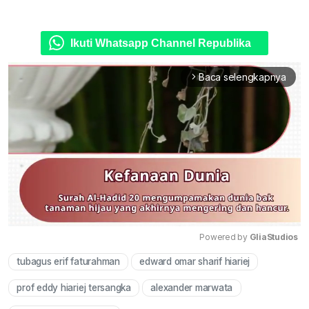
Ikuti Whatsapp Channel Republika
Baca selengkapnya
arrow_forward_ios
Powered by 
GliaStudios
tubagus erif faturahman
edward omar sharif hiariej
Mute
prof eddy hiariej tersangka
alexander marwata