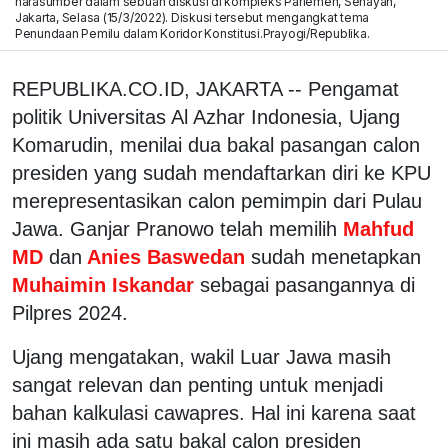
narasumber dalam sebuah diskusi di kompleks Parlemen, Senayan,
Jakarta, Selasa (15/3/2022). Diskusi tersebut mengangkat tema
Penundaan Pemilu dalam Koridor Konstitusi.Prayogi/Republika.
REPUBLIKA.CO.ID, JAKARTA -- Pengamat
politik Universitas Al Azhar Indonesia, Ujang
Komarudin, menilai dua bakal pasangan calon
presiden yang sudah mendaftarkan diri ke KPU
merepresentasikan calon pemimpin dari Pulau
Jawa. Ganjar Pranowo telah memilih
Mahfud
MD
dan
Anies Baswedan
sudah menetapkan
Muhaimin Iskandar
sebagai pasangannya di
Pilpres 2024.
Ujang mengatakan, wakil Luar Jawa masih
sangat relevan dan penting untuk menjadi
bahan kalkulasi cawapres. Hal ini karena saat
ini masih ada satu bakal calon presiden