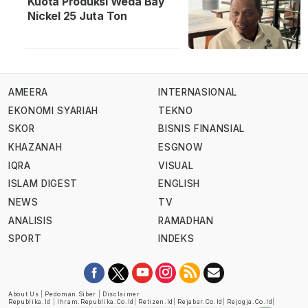
Kuota Produksi Weda Bay
Nickel 25 Juta Ton
AMEERA
INTERNASIONAL
EKONOMI SYARIAH
TEKNO
SKOR
BISNIS FINANSIAL
KHAZANAH
ESGNOW
IQRA
VISUAL
ISLAM DIGEST
ENGLISH
NEWS
TV
ANALISIS
RAMADHAN
SPORT
INDEKS
About Us
|
Pedoman Siber
|
Disclaimer
Republika.id
|
Ihram.republika.co.id
|
Retizen.id
|
Rejabar.co.id
|
Rejogja.co.id
|