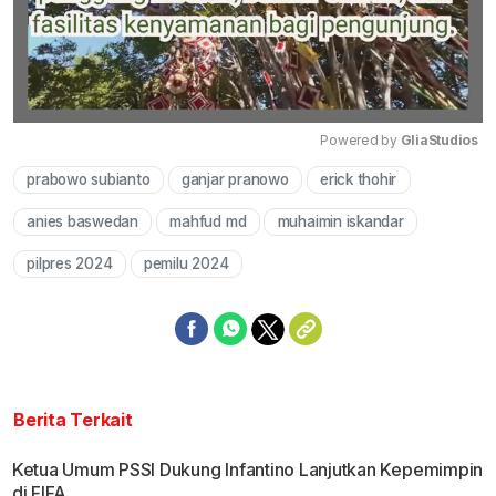
Powered by 
GliaStudios
prabowo subianto
ganjar pranowo
erick thohir
Mute
anies baswedan
mahfud md
muhaimin iskandar
pilpres 2024
pemilu 2024
Berita Terkait
Ketua Umum PSSI Dukung Infantino Lanjutkan Kepemimpin
di FIFA