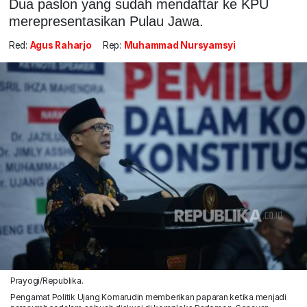
Dua paslon yang sudah mendaftar ke KPU
merepresentasikan Pulau Jawa.
Red:
Agus Raharjo
Rep:
Muhammad Nursyamsyi
Prayogi/Republika.
Pengamat Politik Ujang Komarudin memberikan paparan ketika menjadi