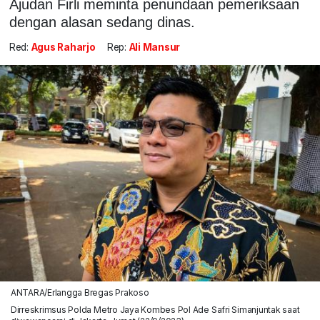
Ajudan Firli meminta penundaan pemeriksaan
dengan alasan sedang dinas.
Red:
Agus Raharjo
Rep:
Ali Mansur
ANTARA/Erlangga Bregas Prakoso
Dirreskrimsus Polda Metro Jaya Kombes Pol Ade Safri Simanjuntak saat