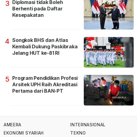
Diplomasi tidak Boleh
3
Berhenti pada Daftar
Kesepakatan
Songkok BHS dan Atlas
4
Kembali Dukung Paskibraka
Jelang HUT ke-81 RI
Program Pendidikan Profesi
5
Arsitek UPH Raih Akreditasi
Pertama dari BAN-PT
AMEERA
INTERNASIONAL
EKONOMI SYARIAH
TEKNO