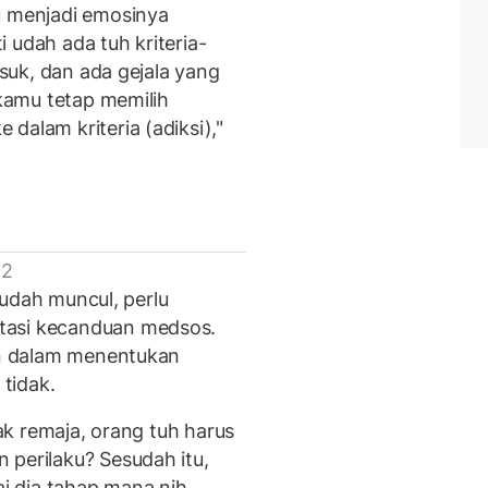
u menjadi emosinya
 udah ada tuh kriteria-
asuk, dan ada gejala yang
 kamu tetap memilih
dalam kriteria (adiksi),"
 2
 sudah muncul, perlu
tasi kecanduan medsos.
ran dalam menentukan
tidak.
nak remaja, orang tuh harus
 perilaku? Sesudah itu,
ai dia tahap mana nih,