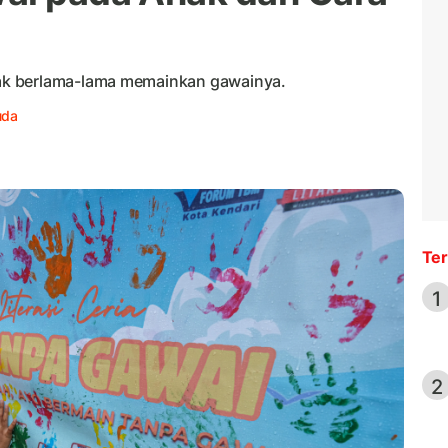
ak berlama-lama memainkan gawainya.
uda
Ter
1
2