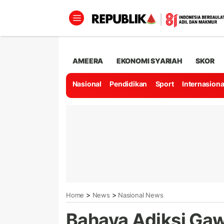
AMEERA
EKONOMI SYARIAH
SKOR
Nasional
Pendidikan
Sport
Internasiona
>
>
Home
News
Nasional News
Bahaya Adiksi Gaw