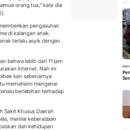
emua orang tua," kata dia
5).
 memberikan pengasuhan
ime
di kalangan anak.
anak terlalu asyik dengan
an bahwa lebih dari 11 jam
Kami
nakan internet. Nah ini
Pem
pihak kan sebenarnya
Se
a itu memahami mengenai
erlalu berlebihan terhadap
ah Sakit Khusus Daerah
ela, menilai keberadaan
lepaskan dari kehidupan