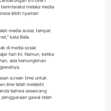
ecenderungan introvert
 berinteraksi melalui media
merasa lebih nyaman
lah media sosial, tempat
et," kata Bela.
k di media sosial
ar hari ini. Namun, ketika
ihan, ada kemungkinan
 gawainya.
asan screen time untuk
en time
telah melebihi
u tanda bahwa seseorang
ka penggunaan gawai telah