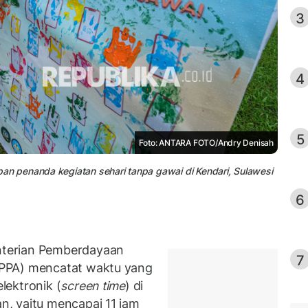
3
4
5
Foto: ANTARA FOTO/Andry Denisah
 penanda kegiatan sehari tanpa gawai di Kendari, Sulawesi
6
terian Pemberdayaan
7
PPA) mencatat waktu yang
lektronik (
screen time
) di
, yaitu mencapai 11 jam