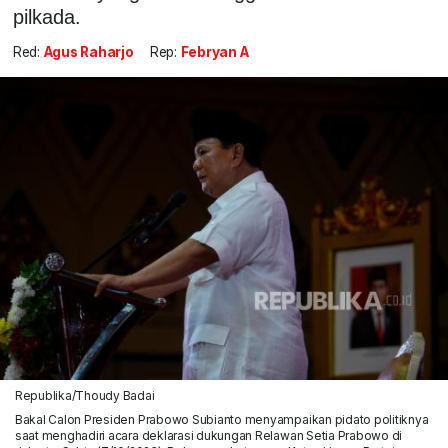
pilkada.
Red:
Agus Raharjo
Rep:
Febryan A
Republika/Thoudy Badai
Bakal Calon Presiden Prabowo Subianto menyampaikan pidato politiknya
saat menghadiri acara deklarasi dukungan Relawan Setia Prabowo di