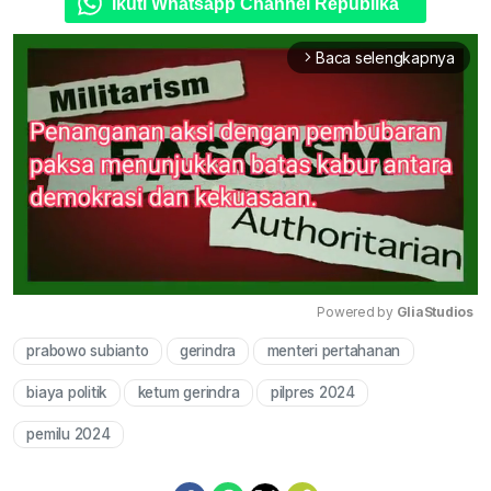
Ikuti Whatsapp Channel Republika
Baca selengkapnya
arrow_forward_ios
Powered by 
GliaStudios
prabowo subianto
gerindra
menteri pertahanan
Mute
biaya politik
ketum gerindra
pilpres 2024
pemilu 2024