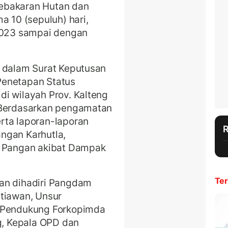
ebakaran Hutan dan
a 10 (sepuluh) hari,
 2023 sampai dengan
g dalam Surat Keputusan
Penetapan Status
a
di wilayah Prov. Kalteng
l Berdasarkan pengamatan
rta laporan-laporan
ngan Karhutla,
n Pangan akibat Dampak
Ter
an dihadiri Pangdam
etiawan, Unsur
a Pendukung Forkopimda
ng, Kepala OPD dan