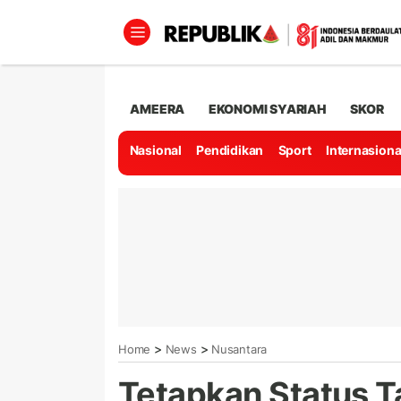
AMEERA
EKONOMI SYARIAH
SKOR
Nasional
Pendidikan
Sport
Internasiona
>
>
Home
News
Nusantara
Tetapkan Status T