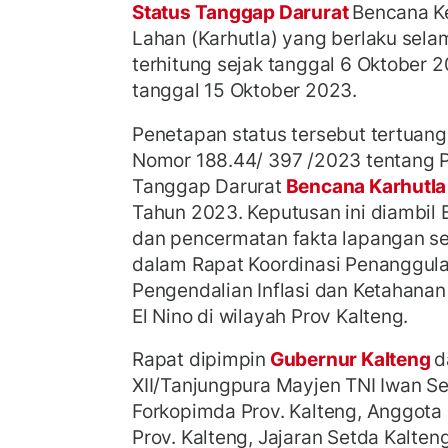
Status Tanggap Darurat
Bencana K
Lahan (Karhutla) yang berlaku selam
terhitung sejak tanggal 6 Oktober
tanggal 15 Oktober 2023.
Penetapan status tersebut tertuan
Nomor 188.44/ 397 /2023 tentang 
Tanggap Darurat
Bencana Karhutl
Tahun 2023.
Keputusan ini diambi
dan pencermatan fakta lapangan se
dalam Rapat Koordinasi Penanggula
Pengendalian Inflasi dan Ketahana
El Nino di wilayah Prov Kalteng.
Rapat dipimpin
Gubernur Kalteng
d
XII/Tanjungpura Mayjen TNI Iwan S
Forkopimda Prov. Kalteng, Anggot
Prov. Kalteng, Jajaran Setda Kalte