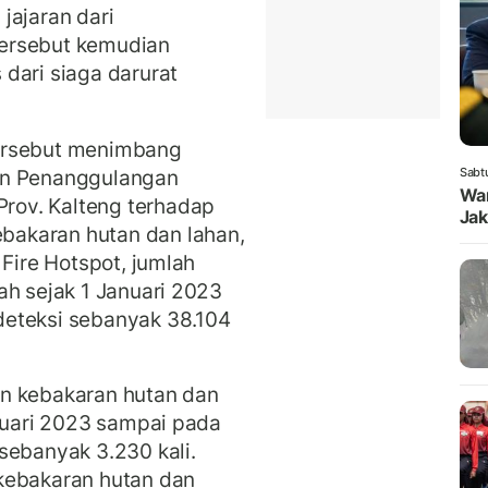
 jajaran dari
ersebut kemudian
dari siaga darurat
ersebut menimbang
an Penanggulangan
Sabt
Wam
ov. Kalteng terhadap
Jak
akaran hutan dan lahan,
 Fire Hotspot, jumlah
ah sejak 1 Januari 2023
deteksi sebanyak 38.104
n kebakaran hutan dan
anuari 2023 sampai pada
sebanyak 3.230 kali.
kebakaran hutan dan