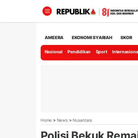
AMEERA
EKONOMI SYARIAH
SKOR
Nasional
Pendidikan
Sport
Internasiona
>
>
Home
News
Nusantara
Polisi Bekuk Rema