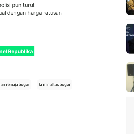
lisi pun turut
al dengan harga ratusan
nel Republika
ran remaja bogor
kriminalitas bogor