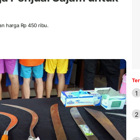
an harga Rp 450 ribu.
Ter
1
2