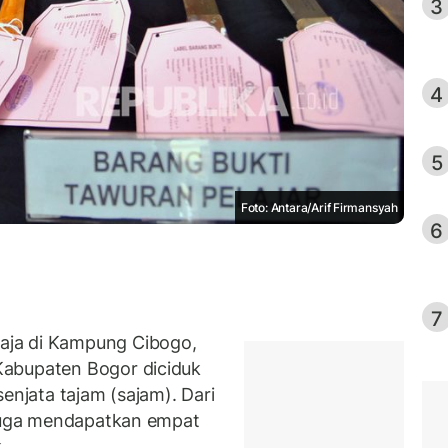
3
4
5
Foto: Antara/Arif Firmansyah
6
7
aja di Kampung Cibogo,
Kabupaten Bogor diciduk
enjata tajam (sajam). Dari
 juga mendapatkan empat
.