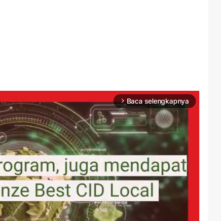
Baca selengkapnya
arrow_forward_ios