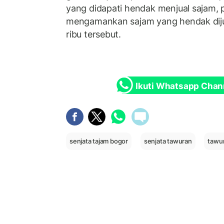
yang didapati hendak menjual sajam, po
mengamankan sajam yang hendak diju
ribu tersebut.
Ikuti Whatsapp Chan
senjata tajam bogor
senjata tawuran
tawu