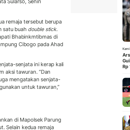
ata Sularso, Senin
a remaja tersebut berupa
an satu buah
double stick
.
apati Bhabinkmtibmas di
 Kampung Cibogo pada Ahad
Kami
Ars
Gui
njata-senjata ini kerap kali
Rp 
m aksi tawuran. “Dan
juga mengatakan senjata-
digunakan untuk tawuran,”
mankan di Mapolsek Parung
ut. Selain kedua remaja