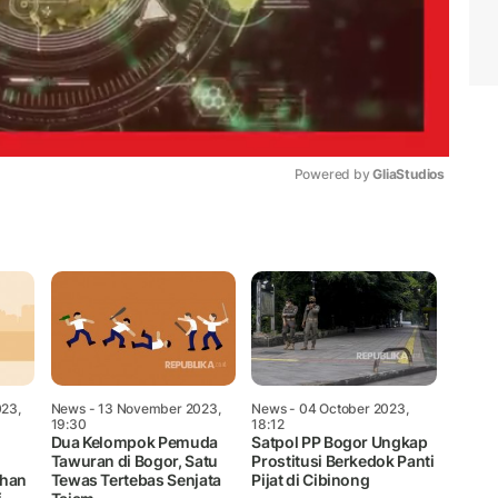
Powered by 
GliaStudios
Mute
23,
News
- 13 November 2023,
News
- 04 October 2023,
19:30
18:12
Dua Kelompok Pemuda
Satpol PP Bogor Ungkap
Tawuran di Bogor, Satu
Prostitusi Berkedok Panti
uhan
Tewas Tertebas Senjata
Pijat di Cibinong