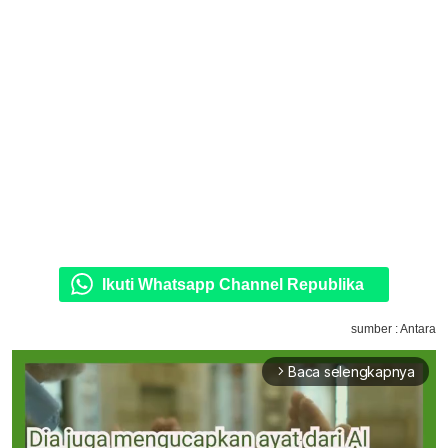
Ikuti Whatsapp Channel Republika
sumber : Antara
Baca selengkapnya
arrow_forward_ios