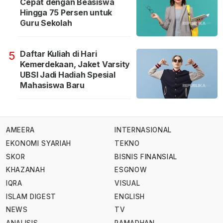
Cepat dengan Beasiswa
Hingga 75 Persen untuk
Guru Sekolah
Daftar Kuliah di Hari
5
Kemerdekaan, Jaket Varsity
UBSI Jadi Hadiah Spesial
Mahasiswa Baru
AMEERA
INTERNASIONAL
EKONOMI SYARIAH
TEKNO
SKOR
BISNIS FINANSIAL
KHAZANAH
ESGNOW
IQRA
VISUAL
ISLAM DIGEST
ENGLISH
NEWS
TV
ANALISIS
RAMADHAN