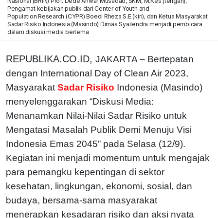
Nasional (BRIN) Prof. Dede Anwar Musadad, SKM, M.Kes (tengah),
Pengamat kebijakan publik dari Center of Youth and
Population Research (CYPR) Boedi Rheza S.E (kiri), dan Ketua Masyarakat
Sadar Risiko Indonesia (Masindo) Dimas Syailendra menjadi pembicara
dalam diskusi media bertema
REPUBLIKA.CO.ID,
JAKARTA – Bertepatan
dengan International Day of Clean Air 2023,
Masyarakat
Sadar Risiko
Indonesia (Masindo)
menyelenggarakan “Diskusi Media:
Menanamkan Nilai-Nilai Sadar Risiko untuk
Mengatasi Masalah Publik Demi Menuju Visi
Indonesia Emas 2045” pada Selasa (12/9).
Kegiatan ini menjadi momentum untuk mengajak
para pemangku kepentingan di sektor
kesehatan, lingkungan, ekonomi, sosial, dan
budaya, bersama-sama masyarakat
menerapkan kesadaran risiko dan aksi nyata