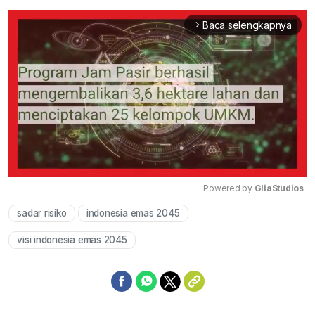
Baca selengkapnya
arrow_forward_ios
Powered by 
GliaStudios
sadar risiko
indonesia emas 2045
Mute
visi indonesia emas 2045