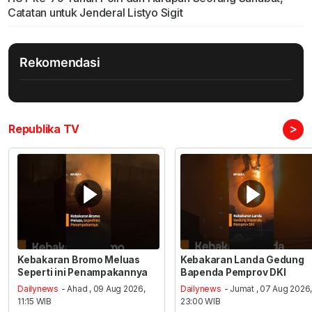
Catatan untuk Jenderal Listyo Sigit
Rekomendasi
>
Republika TV
Kebakaran Bromo Meluas
Kebakaran Landa Gedung
Seperti ini Penampakannya
Bapenda Pemprov DKI
Dailynews
- Ahad , 09 Aug 2026,
Dailynews
- Jumat , 07 Aug 2026
11:15 WIB
23:00 WIB