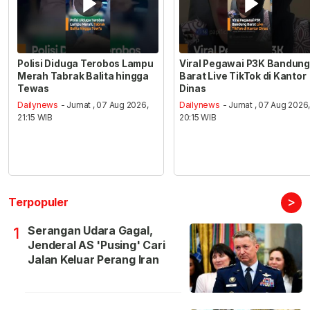
Polisi Diduga Terobos Lampu
Viral Pegawai P3K Bandung
Merah Tabrak Balita hingga
Barat Live TikTok di Kantor
Tewas
Dinas
Dailynews
- Jumat , 07 Aug 2026,
Dailynews
- Jumat , 07 Aug 2026
21:15 WIB
20:15 WIB
>
Terpopuler
Serangan Udara Gagal,
1
Jenderal AS 'Pusing' Cari
Jalan Keluar Perang Iran