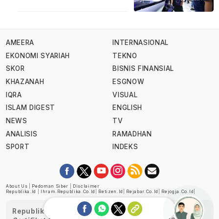
AMEERA
INTERNASIONAL
EKONOMI SYARIAH
TEKNO
SKOR
BISNIS FINANSIAL
KHAZANAH
ESGNOW
IQRA
VISUAL
ISLAM DIGEST
ENGLISH
NEWS
TV
ANALISIS
RAMADHAN
SPORT
INDEKS
About Us
|
Pedoman Siber
|
Disclaimer
Republika.id
|
Ihram.republika.co.id
|
Retizen.id
|
Rejabar.co.id
|
Rejogja.co.id
|
Republika telah diverifikasi oleh Dewan Pers