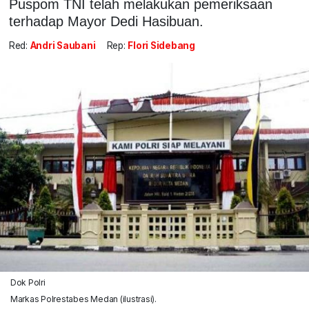
Puspom TNI telah melakukan pemeriksaan
terhadap Mayor Dedi Hasibuan.
Red:
Andri Saubani
Rep:
Flori Sidebang
Dok Polri
Markas Polrestabes Medan (ilustrasi).