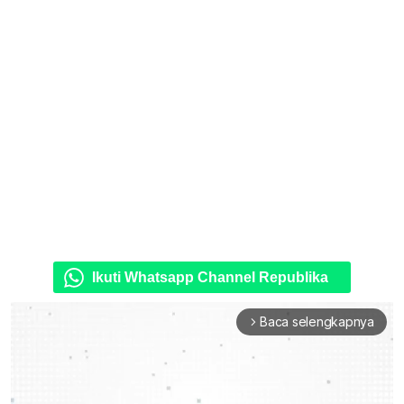
Ikuti Whatsapp Channel Republika
Baca selengkapnya
arrow_forward_ios