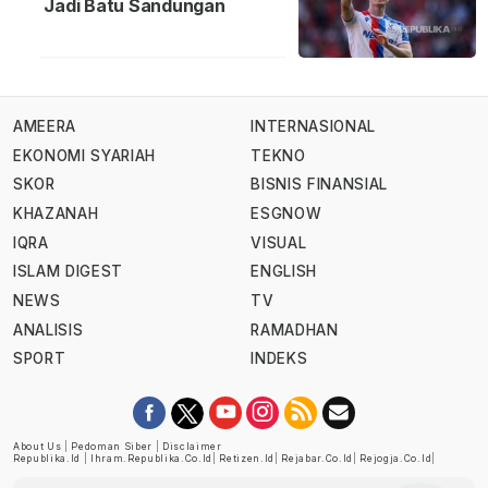
Jadi Batu Sandungan
AMEERA
INTERNASIONAL
EKONOMI SYARIAH
TEKNO
SKOR
BISNIS FINANSIAL
KHAZANAH
ESGNOW
IQRA
VISUAL
ISLAM DIGEST
ENGLISH
NEWS
TV
ANALISIS
RAMADHAN
SPORT
INDEKS
About Us
|
Pedoman Siber
|
Disclaimer
Republika.id
|
Ihram.republika.co.id
|
Retizen.id
|
Rejabar.co.id
|
Rejogja.co.id
|