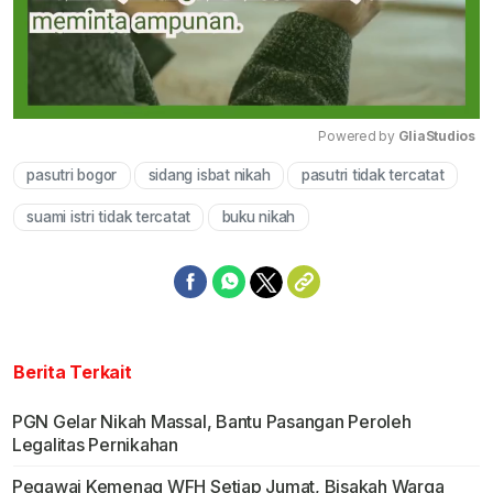
Powered by 
GliaStudios
pasutri bogor
sidang isbat nikah
pasutri tidak tercatat
Mute
suami istri tidak tercatat
buku nikah
Berita Terkait
PGN Gelar Nikah Massal, Bantu Pasangan Peroleh
Legalitas Pernikahan
Pegawai Kemenag WFH Setiap Jumat, Bisakah Warga