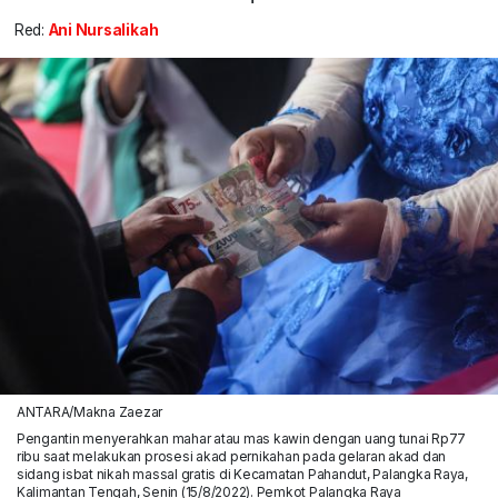
Red:
Ani Nursalikah
ANTARA/Makna Zaezar
Pengantin menyerahkan mahar atau mas kawin dengan uang tunai Rp77
ribu saat melakukan prosesi akad pernikahan pada gelaran akad dan
sidang isbat nikah massal gratis di Kecamatan Pahandut, Palangka Raya,
Kalimantan Tengah, Senin (15/8/2022). Pemkot Palangka Raya