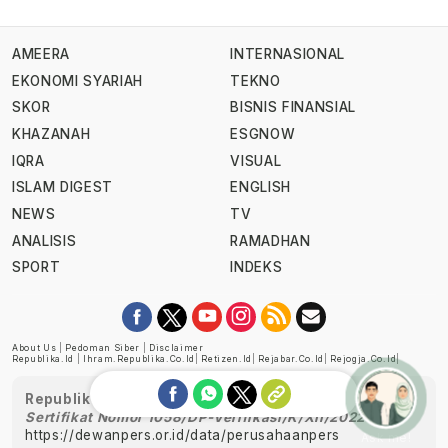
AMEERA
INTERNASIONAL
EKONOMI SYARIAH
TEKNO
SKOR
BISNIS FINANSIAL
KHAZANAH
ESGNOW
IQRA
VISUAL
ISLAM DIGEST
ENGLISH
NEWS
TV
ANALISIS
RAMADHAN
SPORT
INDEKS
About Us
|
Pedoman Siber
|
Disclaimer
Republika.id
|
Ihram.republika.co.id
|
Retizen.id
|
Rejabar.co.id
|
Rejogja.co.id
|
Republika telah diverifikasi oleh Dewan Pers
Sertifikat Nomor 1058/DP-Verifikasi/K/XII/2022
https://dewanpers.or.id/data/perusahaanpers
Ask me!