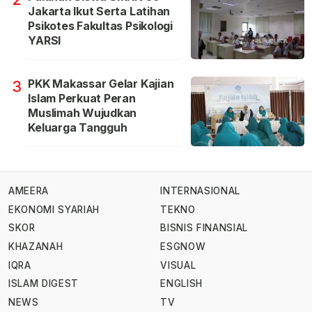
Jakarta Ikut Serta Latihan
Psikotes Fakultas Psikologi
YARSI
PKK Makassar Gelar Kajian
3
Islam Perkuat Peran
Muslimah Wujudkan
Keluarga Tangguh
AMEERA
INTERNASIONAL
EKONOMI SYARIAH
TEKNO
SKOR
BISNIS FINANSIAL
KHAZANAH
ESGNOW
IQRA
VISUAL
ISLAM DIGEST
ENGLISH
NEWS
TV