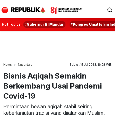
Hot Topics:
#Gubernur BI Mundur
#Kongres Umat Islam In
News
Nusantara
Sabtu , 15 Jul 2023, 16:28 WIB
Bisnis Aqiqah Semakin
Berkembang Usai Pandemi
Covid-19
Permintaan hewan aqiqah stabil seiring
keberlanjutan tradisi yang dijalankan Muslim.