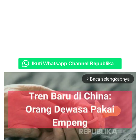
Ikuti Whatsapp Channel Republika
Baca selengkapnya
arrow_forward_ios